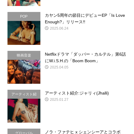
カヤン5周年の節目にデビューEP「Is Love
POP
Enough?」リリース!!
2025.06.24
Netflixドラマ「ダッバー・カルテル」第6話
映画音楽
にW.i.S.H.の「Boom Boom」
2025.04.05
アーティスト紹介:ジャリィ(Jhalli)
アーティスト紹
2025.01.27
介
ノラ・ファテヒ x シェンシーアとコラボ
グローバル