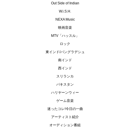
Out Side of Indian
W.i.S.H.
NEXA Music
映画音楽
MTV「ハッスル」
ロック
東インド/バングラデシュ
南インド
西インド
スリランカ
パキスタン
ハリヤーンウィー
ゲーム音楽
迷ったコレ!今日の一曲
アーティスト紹介
オーディション番組