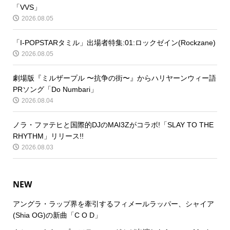
「VVS」
2026.08.05
「I-POPSTARタミル」出場者特集:01:ロックゼイン(Rockzane)
2026.08.05
劇場版『ミルザープル 〜抗争の街〜』からハリヤーンウィー語
PRソング「Do Numbari」
2026.08.04
ノラ・ファテヒと国際的DJのMAI3Zがコラボ!「SLAY TO THE
RHYTHM」リリース!!
2026.08.03
NEW
アングラ・ラップ界を牽引するフィメールラッパー、シャイア
(Shia OG)の新曲「C O D」