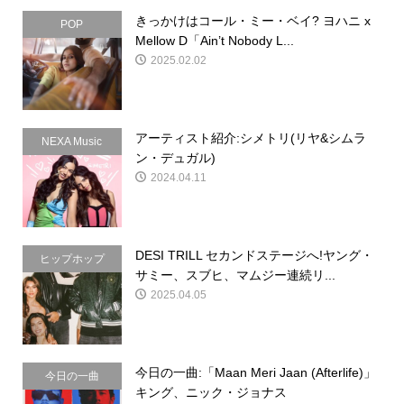
きっかけはコール・ミー・ベイ? ヨハニ x
POP
Mellow D「Ain’t Nobody L...
2025.02.02
アーティスト紹介:シメトリ(リヤ&シムラ
NEXA Music
ン・デュガル)
2024.04.11
DESI TRILL セカンドステージへ!ヤング・
ヒップホップ
サミー、スブヒ、マムジー連続リ...
2025.04.05
今日の一曲:「Maan Meri Jaan (Afterlife)」
今日の一曲
キング、ニック・ジョナス