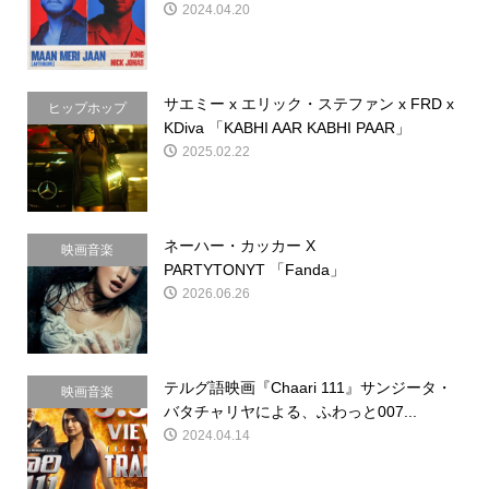
2024.04.20
サエミー x エリック・ステファン x FRD x
ヒップホップ
KDiva 「KABHI AAR KABHI PAAR」
2025.02.22
ネーハー・カッカー X
映画音楽
PARTYTONYT 「Fanda」
2026.06.26
テルグ語映画『Chaari 111』サンジータ・
映画音楽
バタチャリヤによる、ふわっと007...
2024.04.14