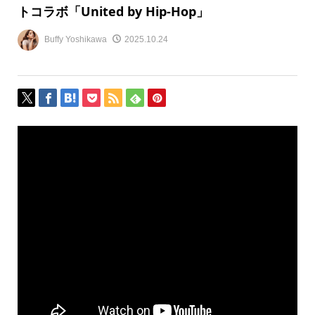
トコラボ「United by Hip-Hop」
Buffy Yoshikawa
2025.10.24