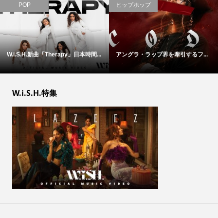
POP
ヒップホップ
W.i.S.H.新曲「Therapy」日本時間...
アングラ・ラップ界を牽引するフ...
W.i.S.H.特集