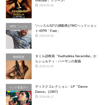
Intezaar」リリース!
2024.05.02
“ハッスルS2″の感動再び!MCヘッドショッ
MTV「ハッス
ト×EPR「Fate」
ル」
2025.04.30
タミル語映画『Kadhalikka Neramillai』か
映画音楽
らシュルティ・ハーサンの新曲
2025.01.05
ディスクコレクション : LP『Dance
インド音楽ディ
Dance』(1987)
スクコレクショ
2026.06.27
ン