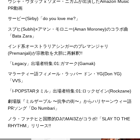
ウシャ・ウタップ x ソヌー・ニガムが出演したAmazon Music
PR動画
サービー(Sirby)「do you love me?」
スブヒ(Subhi)×アマン・モロニー(Aman Moroney)のコラボ曲
「Bata Zara」
インド系オーストラリアシンガーのプレマンジャリ
(Premanjali)が宗教歌を大胆に再解釈!!
「Legacy」出場者特集:01:ガマーク(Gamak)
マラーティー語フィメール・ラッパー ドン・YG(Don YG)
「VVS」
「I-POPSTARタミル」出場者特集:01:ロックゼイン(Rockzane)
劇場版『ミルザープル 〜抗争の街〜』からハリヤーンウィー語
PRソング「Do Numbari」
ノラ・ファテヒと国際的DJのMAI3Zがコラボ!「SLAY TO THE
RHYTHM」リリース!!