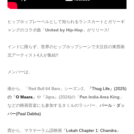
ヒップホップレーベルとして知られるランスカートとガリーギ
ャングのコラボ曲「
United by Hip-Hop
」がリリース!
インドに限らず、世界のヒップホップシーンで大注目の東西南
北アーティスト4人が集結!!
メンバーは、
南から、「Red Bull 64 Bars」シーズン2、
『Thug Life』(2025)
の「
O Maara
」
や『Jigra』(2024)の「
Pan India Area King
」
などの映画音楽にも参加するタミルのラッパー、
パール・ダッ
バー(Paal Dabba)
西から、マラヤーラム語映画『
Lokah Chapter 1: Chandra
』