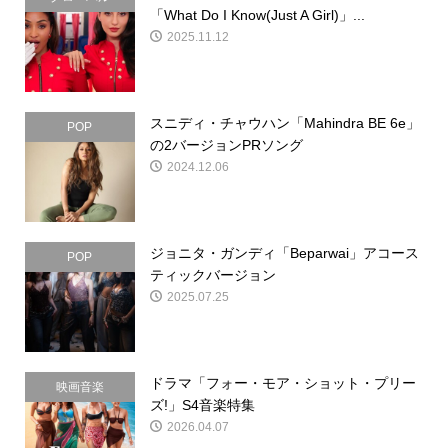
「What Do I Know(Just A Girl)」...
2025.11.12
スニディ・チャウハン「Mahindra BE 6e」
POP
の2バージョンPRソング
2024.12.06
ジョニタ・ガンディ「Beparwai」アコース
POP
ティックバージョン
2025.07.25
ドラマ「フォー・モア・ショット・プリー
映画音楽
ズ!」S4音楽特集
2026.04.07