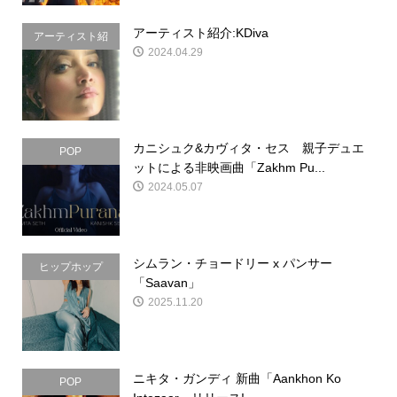
アーティスト紹介:KDiva
アーティスト紹
2024.04.29
介
カニシュク&カヴィタ・セス 親子デュエ
POP
ットによる非映画曲「Zakhm Pu...
2024.05.07
シムラン・チョードリー x パンサー
ヒップホップ
「Saavan」
2025.11.20
ニキタ・ガンディ 新曲「Aankhon Ko
POP