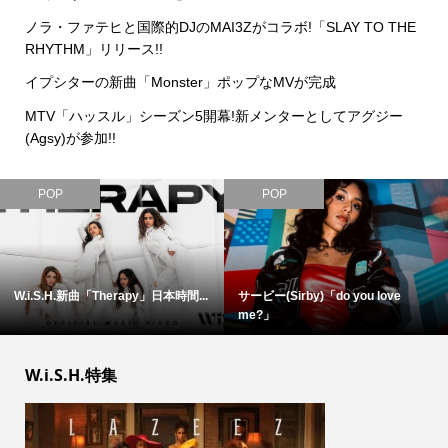
ノラ・ファテヒと国際的DJのMAI3Zがコラボ!「SLAY TO THE
RHYTHM」リリース!!
イプシターの新曲「Monster」ポップなMVが完成
MTV「ハッスル」シーズン5開幕!新メンターとしてアグジー
(Agsy)が参加!!
POP
POP
W.i.S.H.新曲「Therapy」日本時間...
サービー(Sirby)「do you love
me?」
W.i.S.H.特集