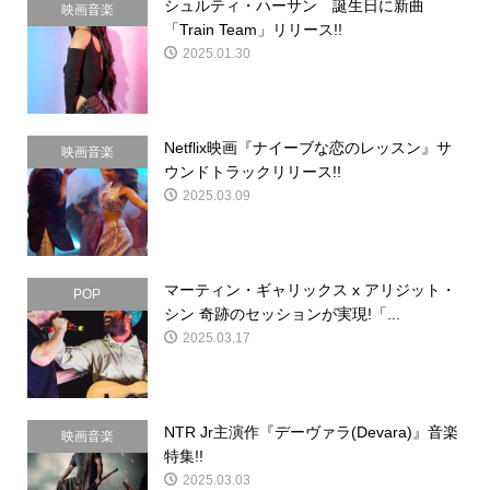
シュルティ・ハーサン 誕生日に新曲
映画音楽
「Train Team」リリース!!
2025.01.30
Netflix映画『ナイーブな恋のレッスン』サ
映画音楽
ウンドトラックリリース!!
2025.03.09
マーティン・ギャリックス x アリジット・
POP
シン 奇跡のセッションが実現!「...
2025.03.17
NTR Jr主演作『デーヴァラ(Devara)』音楽
映画音楽
特集!!
2025.03.03