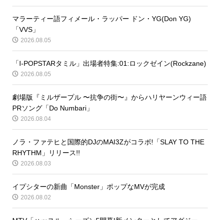
マラーティー語フィメール・ラッパー ドン・YG(Don YG)
「VVS」
2026.08.05
「I-POPSTARタミル」出場者特集:01:ロックゼイン(Rockzane)
2026.08.05
劇場版『ミルザープル 〜抗争の街〜』からハリヤーンウィー語
PRソング「Do Numbari」
2026.08.04
ノラ・ファテヒと国際的DJのMAI3Zがコラボ!「SLAY TO THE
RHYTHM」リリース!!
2026.08.03
イプシターの新曲「Monster」ポップなMVが完成
2026.08.02