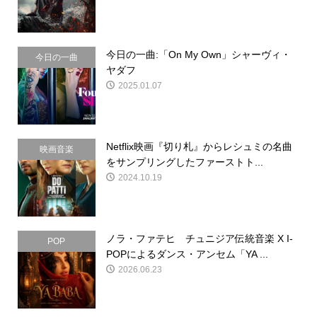
今日の一曲:「On My Own」シャーヴィ・
今日の一曲
ヤダフ
2025.01.07
Netflix映画『切り札』からレシュミの名曲
映画音楽
をサンプリングしたファーストト...
2024.10.19
ノラ・ファテヒ チュニジア伝統音楽 X I-
POP
POPによるダンス・アンセム「YA ...
2026.06.23