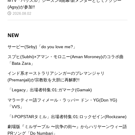
MTV「ハッスル」シーズン5開幕!新メンターとしてアグジー
(Agsy)が参加!!
2026.08.02
NEW
サービー(Sirby)「do you love me?」
スブヒ(Subhi)×アマン・モロニー(Aman Moroney)のコラボ曲
「Bata Zara」
インド系オーストラリアシンガーのプレマンジャリ
(Premanjali)が宗教歌を大胆に再解釈!!
「Legacy」出場者特集:01:ガマーク(Gamak)
マラーティー語フィメール・ラッパー ドン・YG(Don YG)
「VVS」
「I-POPSTARタミル」出場者特集:01:ロックゼイン(Rockzane)
劇場版『ミルザープル 〜抗争の街〜』からハリヤーンウィー語
PRソング「Do Numbari」