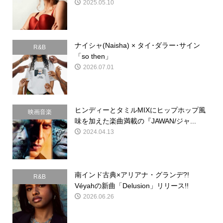
2025.05.10
ナイシャ(Naisha) × タイ･ダラー･サイン
R&B
「so then」
2026.07.01
ヒンディーとタミルMIXにヒップホップ風
映画音楽
味を加えた楽曲満載の『JAWAN/ジャ...
2024.04.13
南インド古典×アリアナ・グランデ?!
R&B
Véyahの新曲「Delusion」リリース!!
2026.06.26