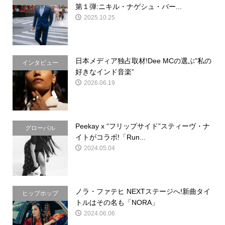
第１弾:ニキル・ナゲシュ・バー...
2025.10.25
日本メディア独占取材!Dee MCの選ぶ”私の
インタビュー
好きなインド音楽”
2026.06.19
Peekay x “フリップサイド”スティーヴ・ナ
グローバル
イトがコラボ!「Run...
2024.05.04
ノラ・ファテヒ NEXTステージへ!新曲タイ
ヒップホップ
トルはその名も「NORA」
2024.06.06