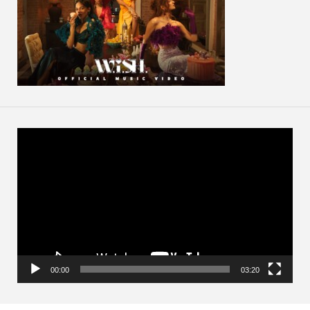
動
画
プ
レ
ー
ヤ
ー
00:00
03:20