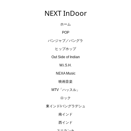
NEXT InDoor
ホーム
POP
パンジャブ／バングラ
ヒップホップ
Out Side of Indian
W.i.S.H.
NEXA Music
映画音楽
MTV「ハッスル」
ロック
東インド/バングラデシュ
南インド
西インド
スリランカ