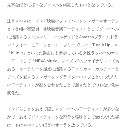
見事なほどに様々なジャンルを網羅したものとなっている。
注目すべきは、インド映画のプレイバックシンガーやオーデシ
ョン番組の審査員、非映画音楽アーティストとしてグローバル
に活躍するシャルマリ・コールゲイドとAmazonブライムドラ
マ「フォー・モア・ショット・プリーズ!」の「Turn It Up」や
「Killin It」といった楽曲にも参加している女性ラッパーのナタ
ニア、そして「NEXA Music」シーズン2のファイナリストでも
あるニューデリーを拠点に活躍するアメリカン・カルチャーと
ジャズを愛するシンガーソングライターのスブヒといった3人
のアーティストが顔を合わせたことで起きたとてつもない化学
変化だ。
インドらしさをあえて隠しすグローバルアーティストが多いな
かで、あえてドメスティックな部分を強味として受け入れた姿
は、もはや神々しいほどのオーラを放っている。