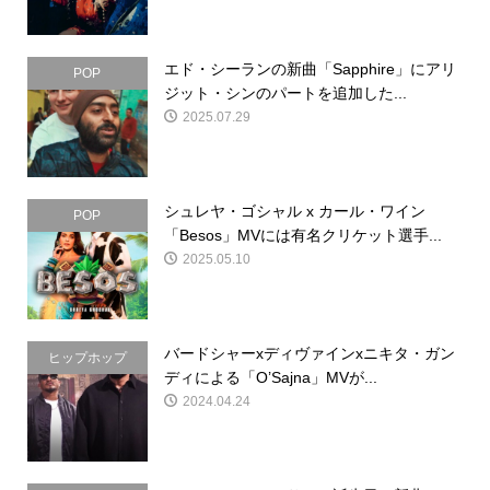
エド・シーランの新曲「Sapphire」にアリ
POP
ジット・シンのパートを追加した...
2025.07.29
シュレヤ・ゴシャル x カール・ワイン
POP
「Besos」MVには有名クリケット選手...
2025.05.10
バードシャーxディヴァインxニキタ・ガン
ヒップホップ
ディによる「O’Sajna」MVが...
2024.04.24