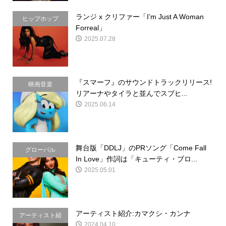
ランジ x クリファー「I’m Just A Woman
ヒップホップ
Forreal」
2025.07.28
『スマーフ』のサウンドトラックリリース!
映画音楽
リアーナやタイラと並んでスブヒ...
2025.06.14
舞台版「DDLJ」のPRソング「Come Fall
グローバル
In Love」作詞は「キューティ・ブロ...
2025.05.01
アーティスト紹介:カマクシ・カンナ
アーティスト紹
2024.04.10