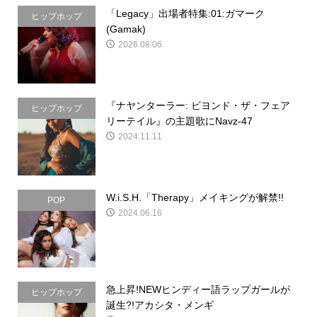
「Legacy」出場者特集:01:ガマーク
ヒップホップ
(Gamak)
2026.08.06
『ナヤンターラー: ビヨンド・ザ・フェア
ヒップホップ
リーテイル』の主題歌にNavz-47
2024.11.11
W.i.S.H.「Therapy」メイキングが解禁!!
POP
2024.06.16
急上昇!NEWヒンディー語ラップガールが
ヒップホップ
誕生?!アカシタ・メンギ