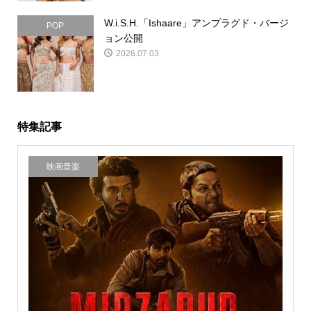
W.i.S.H.「Ishaare」アンプラグド・バージ
POP
ョン公開
2026.07.03
特集記事
映画音楽