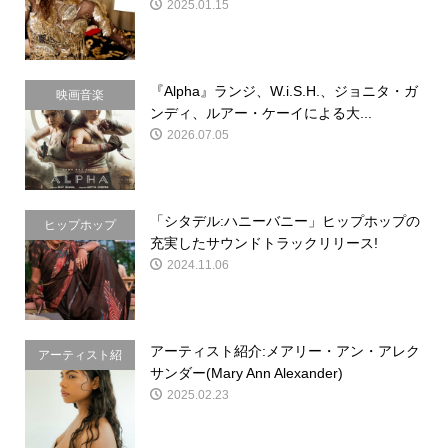
2025.01.15
『Alpha』ランジ、W.i.S.H.、ジョニタ・ガ
映画音楽
ンディ、ルアー・ケーイによる大...
2026.07.05
「シタデル:ハニーバニー」ヒップホップの
ヒップホップ
充実したサウンドトラックリリース!
2024.11.06
アーティスト紹介:メアリー・アン・アレク
アーティスト紹
サンダー(Mary Ann Alexander)
介
2025.02.23