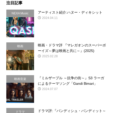
注目記事
アーティスト紹介:ハヌー・ディキシット
NEXA Music
2024.04.11
映画・ドラマ評 『マレガオンのスーパーボ
映画
ーイズ～夢は映画と共に～』(2025)
2025.02.28
『ミルザープル ～抗争の街～』S3 ラーガ
映画音楽
によるテーマソング「Gandi Bimari」
2024.07.07
ドラマ評:『バンディシュ・バンディット～
ドラマ