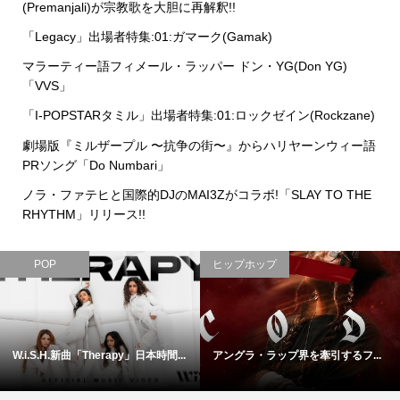
(Premanjali)が宗教歌を大胆に再解釈!!
「Legacy」出場者特集:01:ガマーク(Gamak)
マラーティー語フィメール・ラッパー ドン・YG(Don YG)
「VVS」
「I-POPSTARタミル」出場者特集:01:ロックゼイン(Rockzane)
劇場版『ミルザープル 〜抗争の街〜』からハリヤーンウィー語
PRソング「Do Numbari」
ノラ・ファテヒと国際的DJのMAI3Zがコラボ!「SLAY TO THE
RHYTHM」リリース!!
POP
ヒップホップ
W.i.S.H.新曲「Therapy」日本時間...
アングラ・ラップ界を牽引するフ...