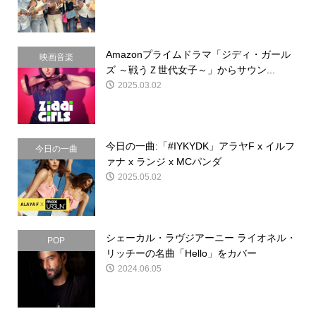
Amazonプライムドラマ「ジディ・ガール
映画音楽
ズ ～戦うＺ世代女子～」からサウン...
2025.03.02
今日の一曲:「#IYKYDK」アラヤF x イルフ
今日の一曲
ァナ x ランジ x MCパンダ
2025.05.02
シェーカル・ラヴジアーニー ライオネル・
POP
リッチーの名曲「Hello」をカバー
2024.06.05