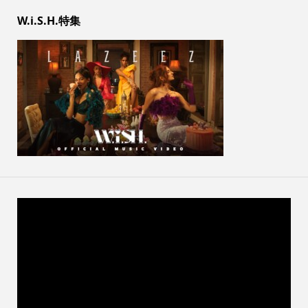
W.i.S.H.特集
動
画
プ
レ
ー
ヤ
ー