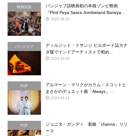
パンジャブ語映画初の本格ゾンビ映画
映画音楽
『Pind Peya Saara Jombieland Baneya...
2025.06.10
ディルジット・ドサンジ ビルボード誌カナ
パンジャブ
ダ版でインドアーティストで初め...
2024.10.20
アルマーン・マリクがカラム・スコットと
POP
まさかのデュエット曲「Always」...
2024.04.14
ジョニタ・ガンディ 新曲「channa」リリ
POP
ース