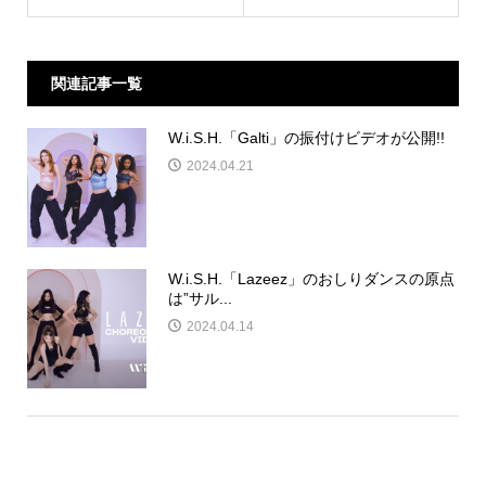
関連記事一覧
W.i.S.H.「Galti」の振付けビデオが公開!!
2024.04.21
W.i.S.H.「Lazeez」のおしりダンスの原点
は”サル...
2024.04.14