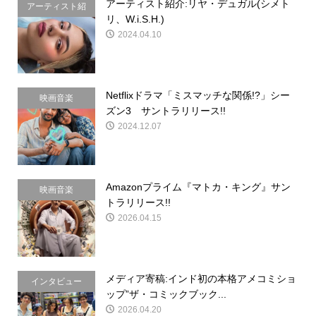
アーティスト紹介:リヤ・デュガル(シメト
アーティスト紹
リ、W.i.S.H.)
介
2024.04.10
Netflixドラマ「ミスマッチな関係!?」シー
映画音楽
ズン3 サントラリリース!!
2024.12.07
Amazonプライム『マトカ・キング』サン
映画音楽
トラリリース!!
2026.04.15
メディア寄稿:インド初の本格アメコミショ
インタビュー
ップ”ザ・コミックブック...
2026.04.20