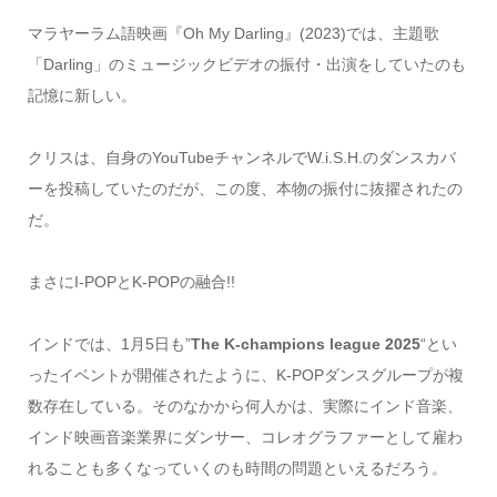
マラヤーラム語映画『Oh My Darling』(2023)では、主題歌
「Darling」のミュージックビデオの振付・出演をしていたのも
記憶に新しい。
クリスは、自身のYouTubeチャンネルでW.i.S.H.のダンスカバ
ーを投稿していたのだが、この度、本物の振付に抜擢されたの
だ。
まさにI-POPとK-POPの融合!!
インドでは、1月5日も”
The K-champions league 2025
“とい
ったイベントが開催されたように、K-POPダンスグループが複
数存在している。そのなかから何人かは、実際にインド音楽、
インド映画音楽業界にダンサー、コレオグラファーとして雇わ
れることも多くなっていくのも時間の問題といえるだろう。