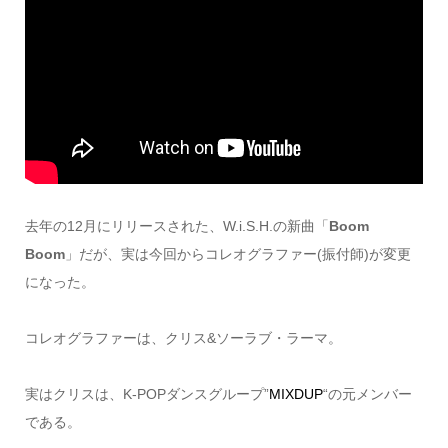
去年の12月にリリースされた、W.i.S.H.の新曲「
Boom
Boom
」だが、実は今回からコレオグラファー(振付師)が変更
になった。
コレオグラファーは、クリス&ソーラブ・ラーマ。
実はクリスは、K-POPダンスグループ”
MIXDUP
“の元メンバー
である。