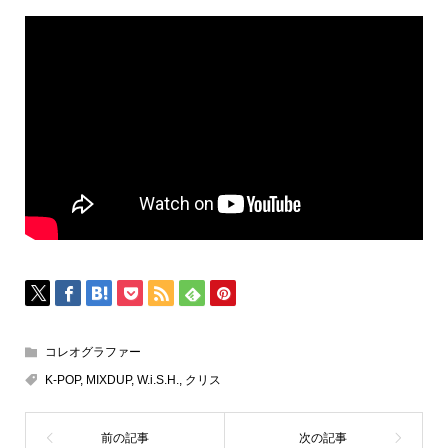
コレオグラファー
K-POP
,
MIXDUP
,
W.i.S.H.
,
クリス