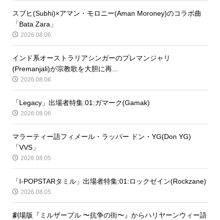
スブヒ(Subhi)×アマン・モロニー(Aman Moroney)のコラボ曲
「Bata Zara」
2026.08.06
インド系オーストラリアシンガーのプレマンジャリ
(Premanjali)が宗教歌を大胆に再...
2026.08.06
「Legacy」出場者特集:01:ガマーク(Gamak)
2026.08.06
マラーティー語フィメール・ラッパー ドン・YG(Don YG)
「VVS」
2026.08.05
「I-POPSTARタミル」出場者特集:01:ロックゼイン(Rockzane)
2026.08.05
劇場版『ミルザープル 〜抗争の街〜』からハリヤーンウィー語