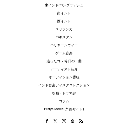
東インド/バングラデシュ
南インド
西インド
スリランカ
パキスタン
ハリヤーンウィー
ゲーム音楽
迷ったコレ!今日の一曲
アーティスト紹介
オーディション番組
インド音楽ディスクコレクション
映画・ドラマ評
コラム
Buffys Movie (外部サイト)