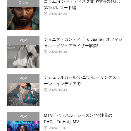
コラム:インド・ディスク文化復活の兆し:
コラム
第1回/レコード編
2026.02.26
ジョニタ・ガンディ「Tu Jaane」オフィシ
POP
ャル・ビジュアライザー解禁!
2024.05.30
ナチュラルガール”ジニ”がローリングスト
POP
ーン・インディアで...
2025.05.03
MTV「ハッスル」シーズン4で注目の
POP
PHO「Tu Hai」MV
2024.11.07