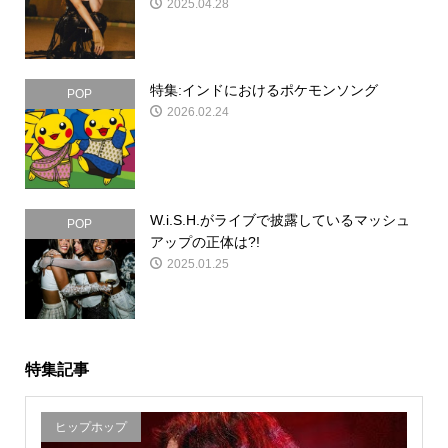
2025.04.28
特集:インドにおけるポケモンソング
POP
2026.02.24
W.i.S.H.がライブで披露しているマッシュ
POP
アップの正体は?!
2025.01.25
特集記事
ヒップホップ