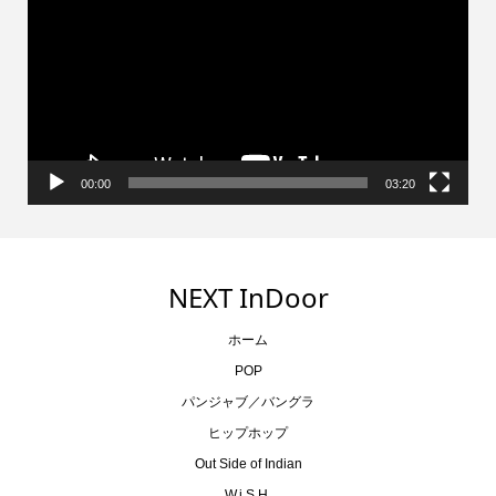
プ
レ
ー
ヤ
ー
00:00
03:20
NEXT InDoor
ホーム
POP
パンジャブ／バングラ
ヒップホップ
Out Side of Indian
W.i.S.H.