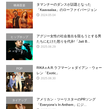
タマンナーのダンスが話題となった
映画音楽
「Kaavaalaa」のローファイバージョン
2024.05.04
アグジー女性の社会進出を阻もうとする男
ヒップホップ
たちにむけた怒りを代弁!「Jatt B...
2025.06.29
RIKA x A.R.ラフマーン x ダイアン・ウォー
POP
レン「Exotic」
2025.08.30
アメリカン・ツーリスターのPRソング
タイアップ
「Everyone’s In Anthem」にジ...