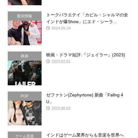
トークバラエテイ「カピル・シャルマの全
配信情報
インドが爆Show」にエド・シーラ...
2024.05.19
映画・ドラマ短評:『ジェイラー』(2023)
映画
2025.02.01
ゼファトン(Zephyrtone) 新曲「Fallng 4
POP
U」
2025.06.02
インドはゲーム業界からも音楽を世界へ
ゲーム音楽