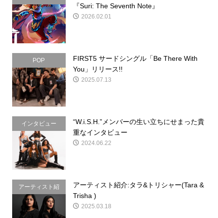
『Suri: The Seventh Note』
2026.02.01
FIRST5 サードシングル「Be There With
POP
You」リリース!!
2025.07.13
“W.i.S.H.”メンバーの生い立ちにせまった貴
インタビュー
重なインタビュー
2024.06.22
アーティスト紹介:タラ&トリシャー(Tara &
アーティスト紹
Trisha )
介
2025.03.18