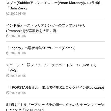
スブヒ(Subhi)×アマン・モロニー(Aman Moroney)のコラボ曲
「Bata Zara」
2026.08.06
インド系オーストラリアシンガーのプレマンジャリ
(Premanjali)が宗教歌を大胆に再...
2026.08.06
「Legacy」出場者特集:01:ガマーク(Gamak)
2026.08.06
マラーティー語フィメール・ラッパー ドン・YG(Don YG)
「VVS」
2026.08.05
「I-POPSTARタミル」出場者特集:01:ロックゼイン(Rockzane)
2026.08.05
劇場版『ミルザープル 〜抗争の街〜』からハリヤーンウィー語
PRソング「Do Numbari」