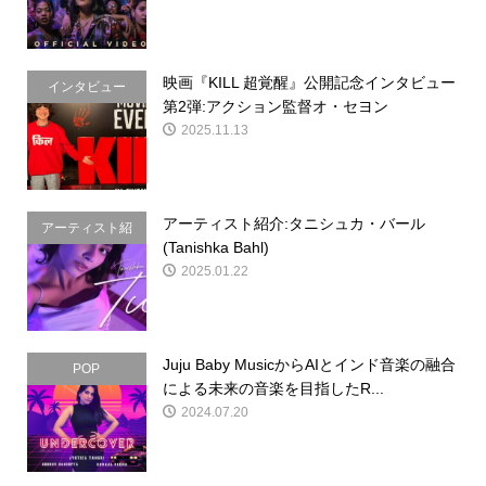
映画『KILL 超覚醒』公開記念インタビュー
インタビュー
第2弾:アクション監督オ・セヨン
2025.11.13
アーティスト紹介:タニシュカ・バール
アーティスト紹
(Tanishka Bahl)
介
2025.01.22
Juju Baby MusicからAIとインド音楽の融合
POP
による未来の音楽を目指したR...
2024.07.20