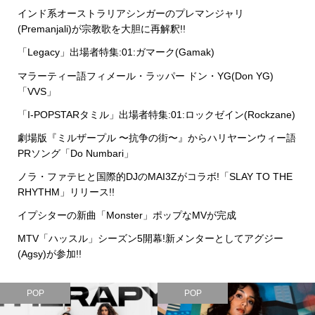
インド系オーストラリアシンガーのプレマンジャリ
(Premanjali)が宗教歌を大胆に再解釈!!
「Legacy」出場者特集:01:ガマーク(Gamak)
マラーティー語フィメール・ラッパー ドン・YG(Don YG)
「VVS」
「I-POPSTARタミル」出場者特集:01:ロックゼイン(Rockzane)
劇場版『ミルザープル 〜抗争の街〜』からハリヤーンウィー語
PRソング「Do Numbari」
ノラ・ファテヒと国際的DJのMAI3Zがコラボ!「SLAY TO THE
RHYTHM」リリース!!
イプシターの新曲「Monster」ポップなMVが完成
MTV「ハッスル」シーズン5開幕!新メンターとしてアグジー
(Agsy)が参加!!
POP
POP