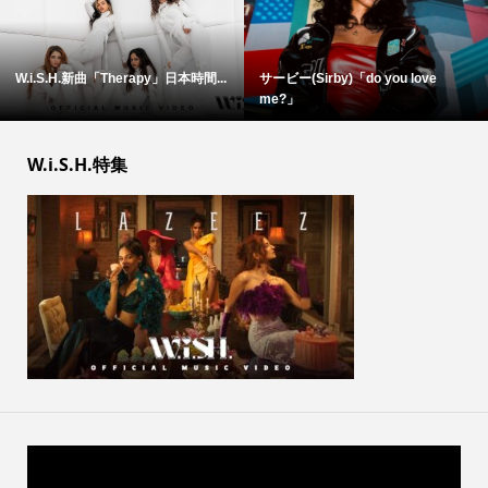
W.i.S.H.新曲「Therapy」日本時間...
サービー(Sirby)「do you love
me?」
W.i.S.H.特集
動
画