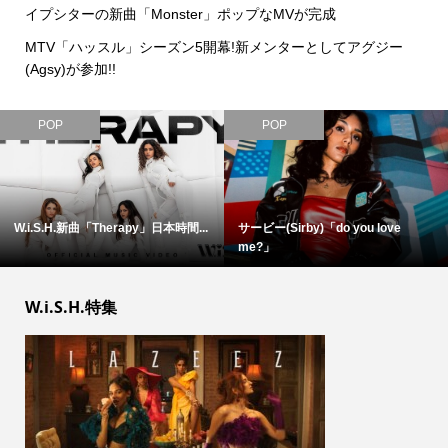
イプシターの新曲「Monster」ポップなMVが完成
MTV「ハッスル」シーズン5開幕!新メンターとしてアグジー
(Agsy)が参加!!
POP
POP
W.i.S.H.新曲「Therapy」日本時間...
サービー(Sirby)「do you love
me?」
W.i.S.H.特集