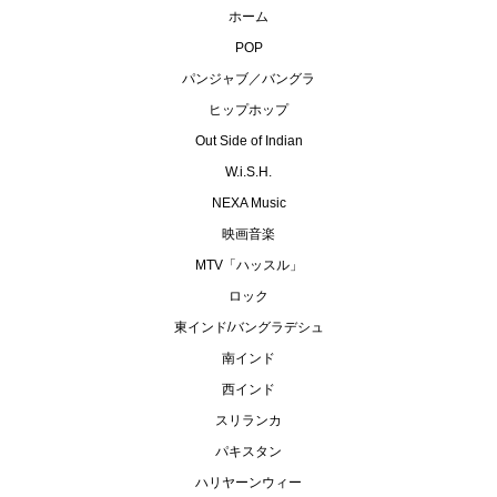
ホーム
POP
パンジャブ／バングラ
ヒップホップ
Out Side of Indian
W.i.S.H.
NEXA Music
映画音楽
MTV「ハッスル」
ロック
東インド/バングラデシュ
南インド
西インド
スリランカ
パキスタン
ハリヤーンウィー