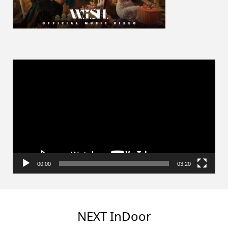
動
画
プ
レ
ー
ヤ
ー
00:00
03:20
NEXT InDoor