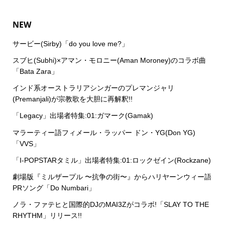
NEW
サービー(Sirby)「do you love me?」
スブヒ(Subhi)×アマン・モロニー(Aman Moroney)のコラボ曲
「Bata Zara」
インド系オーストラリアシンガーのプレマンジャリ
(Premanjali)が宗教歌を大胆に再解釈!!
「Legacy」出場者特集:01:ガマーク(Gamak)
マラーティー語フィメール・ラッパー ドン・YG(Don YG)
「VVS」
「I-POPSTARタミル」出場者特集:01:ロックゼイン(Rockzane)
劇場版『ミルザープル 〜抗争の街〜』からハリヤーンウィー語
PRソング「Do Numbari」
ノラ・ファテヒと国際的DJのMAI3Zがコラボ!「SLAY TO THE
RHYTHM」リリース!!