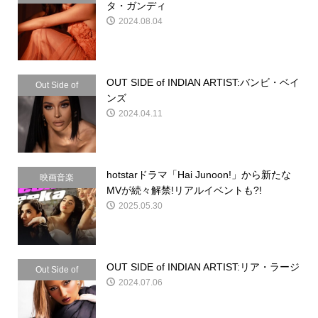
タ・ガンディ
2024.08.04
OUT SIDE of INDIAN ARTIST:バンビ・ベイ
Out Side of
ンズ
Indian
2024.04.11
hotstarドラマ「Hai Junoon!」から新たな
映画音楽
MVが続々解禁!リアルイベントも?!
2025.05.30
OUT SIDE of INDIAN ARTIST:リア・ラージ
Out Side of
2024.07.06
Indian