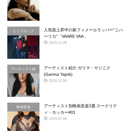
介
人気急上昇中の新フィメールラッパー”ニハ
ヒップホップ
ーリカ”「VAARE VAA...
2025.12.09
アーティスト紹介:ガリマ・ヤジニク
アーティスト紹
(Garima Yajnik)
介
2024.12.09
アーティスト別映画音楽3選:スークリテ
映画音楽
ィ・カッカー#01
2024.07.06