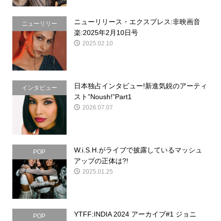
ニューリリース・エクスプレス:非映画音
ニューリリー
楽:2025年2月10日号
ス・エクスプレ
2025.02.10
ス
日本独占インタビュー!新進気鋭のアーティ
インタビュー
スト”Noush!”Part1
2026.07.07
W.i.S.H.がライブで披露しているマッシュ
POP
アップの正体は?!
2025.01.25
YTFF:INDIA 2024 アーカイブ#1 ジョニ
POP