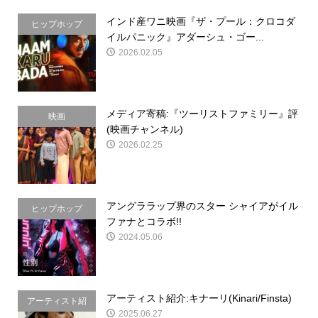
インド産ワニ映画『ザ・プール：クロコダ
ヒップホップ
イルパニック』アダーシュ・ゴー...
2026.02.05
メディア寄稿:『ツーリストファミリー』評
映画
(映画チャンネル)
2026.02.25
アングララップ界のスター シャイアがイル
ヒップホップ
ファナとコラボ!!
2024.05.06
アーティスト紹介:キナーリ(Kinari/Finsta)
アーティスト紹
2025.06.27