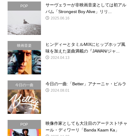
サーヴェラーが非映画音楽としては初アル
POP
バム「Strongest Boy Alive」リリ...
2025.06.16
ヒンディーとタミルMIXにヒップホップ風
映画音楽
味を加えた楽曲満載の『JAWAN/ジャ...
2024.04.13
今日の一曲:「Better」アナーニャ・ビルラ
今日の一曲
2024.08.01
映像作家としても大注目のアーテスト!チャ
POP
ール・ディワーリ「Banda Kaam Ka」