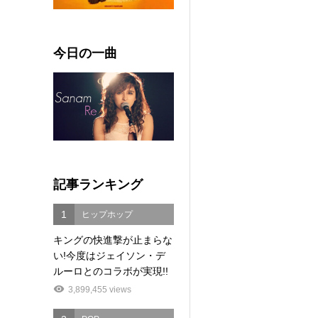
今日の一曲
記事ランキング
1
ヒップホップ
キングの快進撃が止まらな
い!今度はジェイソン・デ
ルーロとのコラボが実現!!
3,899,455 views