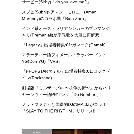
サービー(Sirby)「do you love me?」
スブヒ(Subhi)×アマン・モロニー(Aman
Moroney)のコラボ曲「Bata Zara」
インド系オーストラリアシンガーのプレマンジ
ャリ(Premanjali)が宗教歌を大胆に再解釈!!
「Legacy」出場者特集:01:ガマーク(Gamak)
マラーティー語フィメール・ラッパー ドン・
YG(Don YG)「VVS」
「I-POPSTARタミル」出場者特集:01:ロックゼ
イン(Rockzane)
劇場版『ミルザープル 〜抗争の街〜』からハリ
ヤーンウィー語PRソング「Do Numbari」
ノラ・ファテヒと国際的DJのMAI3Zがコラボ!
「SLAY TO THE RHYTHM」リリース!!
POP