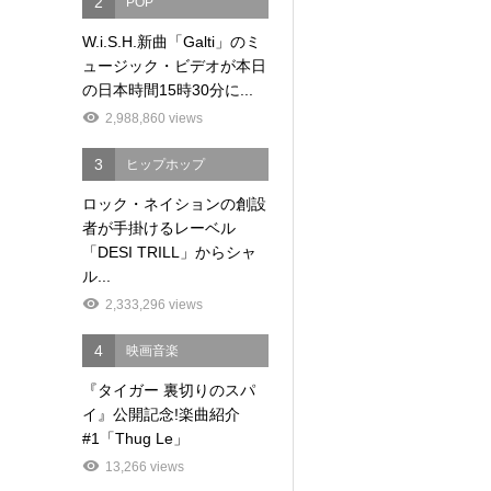
2
POP
W.i.S.H.新曲「Galti」のミ
ュージック・ビデオが本日
の日本時間15時30分に...
2,988,860 views
3
ヒップホップ
ロック・ネイションの創設
者が手掛けるレーベル
「DESI TRILL」からシャ
ル...
2,333,296 views
4
映画音楽
『タイガー 裏切りのスパ
イ』公開記念!楽曲紹介
#1「Thug Le」
13,266 views