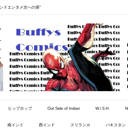
インドエンタメ次への扉"
ヒップホップ
Out Side of Indian
W.i.S.H.
N
南インド
西インド
スリランカ
パキスタン