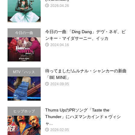
介
2026.04.26
今日の一曲:「Ding Dang」デヴ・ネギ、ピ
今日の一曲
ンキー・マイダサーニー、イッカ
2024.04.16
待ってました!ムルナル・シャンカーの新曲
MTV「ハッス
「BE MINE」
ル」
2024.09.05
Thums UpのPRソング「Taste the
ヒップホップ
Thunder」にハヌマンカインド x ヴィシ
ャ...
2026.02.05