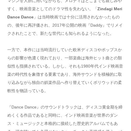
マシンを大胆に用いながらも、メロディはどこまでも親しみや
すく、映画音楽としてのドラマ性を失わない。「
Zindagi Meri
Dance Dance
」は当時映画では十分に活用されなかったもの
の、後年に再評価され、2017年公開の映画『Daddy』でリメイ
クされたことで、新たな世代にも知られるようになった。
一方で、本作には当時流行していた欧米ディスコやポップスか
らの影響が色濃く現れており、一部楽曲は海外ヒット曲との類
似性も指摘されている。しかし、それも1980年代インド映画音
楽の時代性を象徴する要素であり、海外サウンドを積極的に取
り込みながら独自の娯楽作品へ作り替えていくボリウッドの柔
軟性を物語っている。
『Dance Dance』のサウンドトラックは、ディスコ黄金期を締
めくくる作品であると同時に、インド映画音楽が世界のダン
ス・ミュージックと本格的に接続した歴史的アルバムでもあ