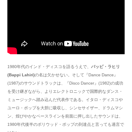
1980年代のインド・ディスコを語るうえで、
バッピ・ラヒリ
(Bappi Lahiri)
の名は欠かせない。そして『Dance Dance』
(1987)のサウンドトラックは、『Disco Dancer』(1982)の成功
を受け継ぎながら、よりエレクトロニックで国際的なダンス・
ミュージックへ踏み込んだ代表作である。イタロ・ディスコや
ユーロ・ポップを大胆に吸収し、シンセサイザー、ドラムマシ
ン、煌びやかなベースラインを前面に押し出したサウンドは、
1980年代後半のボリウッド・ポップの到達点と言っても過言で