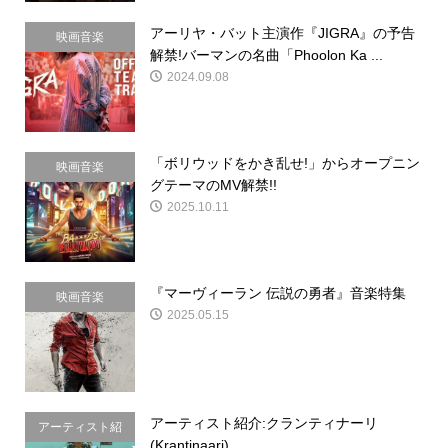
アーリヤ・バット主演作『JIGRA』の予告
映画音楽
解禁!バーマンの名曲「Phoolon Ka ...
2024.09.08
「ボリウッドをかき乱せ!」からオープニン
映画音楽
グテーマのMV解禁!!
2025.10.11
『マーヴィーラン 伝説の勇者』音楽特集
映画音楽
2025.05.15
アーティスト紹介:クランティナーリ
アーティスト紹
(Krantinaari)