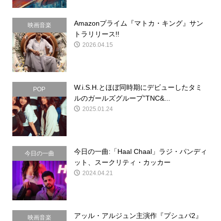
Amazonプライム『マトカ・キング』サン
映画音楽
トラリリース!!
2026.04.15
W.i.S.H.とほぼ同時期にデビューしたタミ
POP
ルのガールズグループ”TNC&...
2025.01.24
今日の一曲:「Haal Chaal」ラジ・パンディ
今日の一曲
ット、スークリティ・カッカー
2024.04.21
アッル・アルジュン主演作『プシュパ2』
映画音楽