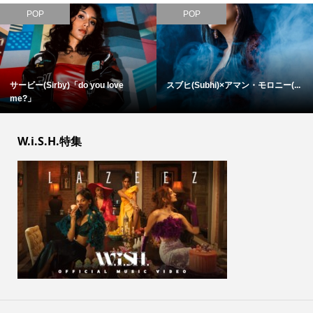
POP
POP
サービー(Sirby)「do you love
スブヒ(Subhi)×アマン・モロニー(...
me?」
W.i.S.H.特集