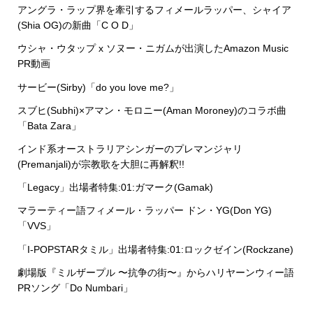
アングラ・ラップ界を牽引するフィメールラッパー、シャイア
(Shia OG)の新曲「C O D」
ウシャ・ウタップ x ソヌー・ニガムが出演したAmazon Music
PR動画
サービー(Sirby)「do you love me?」
スブヒ(Subhi)×アマン・モロニー(Aman Moroney)のコラボ曲
「Bata Zara」
インド系オーストラリアシンガーのプレマンジャリ
(Premanjali)が宗教歌を大胆に再解釈!!
「Legacy」出場者特集:01:ガマーク(Gamak)
マラーティー語フィメール・ラッパー ドン・YG(Don YG)
「VVS」
「I-POPSTARタミル」出場者特集:01:ロックゼイン(Rockzane)
劇場版『ミルザープル 〜抗争の街〜』からハリヤーンウィー語
PRソング「Do Numbari」