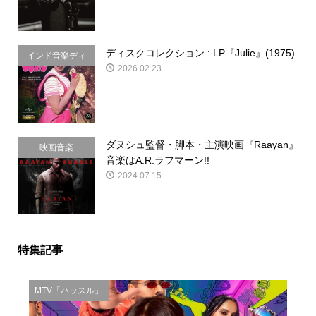
ディスクコレクション : LP『Julie』(1975)
インド音楽ディ
2026.02.23
スクコレクショ
ン
ダヌシュ監督・脚本・主演映画『Raayan』
映画音楽
音楽はA.R.ラフマーン!!
2024.07.15
特集記事
MTV「ハッスル」