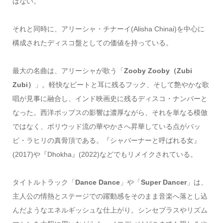
はない。
それと同時に、アリーシャ・チナーイ(Alisha Chinai)を中心に
構成されたディスコ盤としての価値を持っている。
最大の名曲は、アリーシャが歌う「
Zooby Zooby（Zubi
Zubi）
」。軽快なビートと耳に残るフック、そして艶やかな歌
唱が見事に融合し、インド映画史に残るディスコ・ナンバーと
なった。西洋ポップスの影響は濃厚ながら、それを単なる模倣
ではなく、ボリウッド流の華やかさへ昇華している点がバッ
ピ・ラヒリの真骨頂である。『シャバーナーと呼ばれる女』
(2017)や『Dhokha』(2022)などでもリメイクされている。
タイトルトラック「
Dance Dance
」や「
Super Dancer
」は、
主人公の情熱とステージでの躍動感をそのまま音楽へ落とし込
んだようなエネルギッシュな仕上がり。シンセブラスやリズム