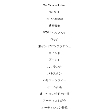
Out Side of Indian
W.i.S.H.
NEXA Music
映画音楽
MTV「ハッスル」
ロック
東インド/バングラデシュ
南インド
西インド
スリランカ
パキスタン
ハリヤーンウィー
ゲーム音楽
迷ったコレ!今日の一曲
アーティスト紹介
オーディション番組