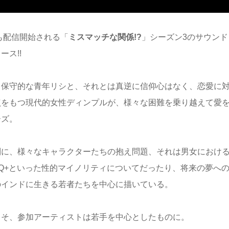
でも配信開始される「
ミスマッチな関係!?
」シーズン3のサウンド
ス!!
も保守的な青年リシと、それとは真逆に信仰心はなく、恋愛に
点をもつ現代的女性ディンプルが、様々な困難を乗り越えて愛
ーズ。
別に、様々なキャラクターたちの抱え問題、それは男女におけ
TQ+といった性的マイノリティについてだったり、将来の夢へ
のインドに生きる若者たちを中心に描いている。
こそ、参加アーティストは若手を中心としたものに。