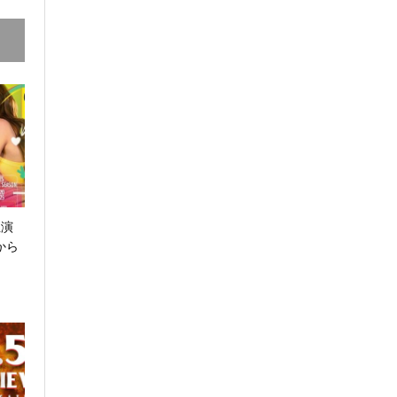
主演
』から