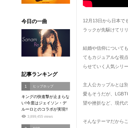
今日の一曲
12月13日から日本
ラックが先駆けてリリー
結婚や信仰について
てもカジュアルな視
らせていく人気シリ
記事ランキング
主人公カップルとは
1
ヒップホップ
愛もそうだが、LGB
キングの快進撃が止まらな
い!今度はジェイソン・デ
望や挫折など、現代
ルーロとのコラボが実現!!
3,899,455 views
そんなテーマだから