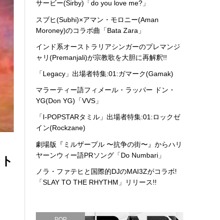
サービー(Sirby)「do you love me?」
スブヒ(Subhi)×アマン・モロニー(Aman
Moroney)のコラボ曲「Bata Zara」
インド系オーストラリアシンガーのプレマンジ
ャリ(Premanjali)が宗教歌を大胆に再解釈!!
「Legacy」出場者特集:01:ガマーク(Gamak)
マラーティー語フィメール・ラッパー ドン・
YG(Don YG)「VVS」
「I-POPSTARタミル」出場者特集:01:ロックゼ
イン(Rockzane)
劇場版『ミルザープル 〜抗争の街〜』からハリ
ヤーンウィー語PRソング「Do Numbari」
ント
ノラ・ファテヒと国際的DJのMAI3Zがコラボ!
「SLAY TO THE RHYTHM」リリース!!
POP