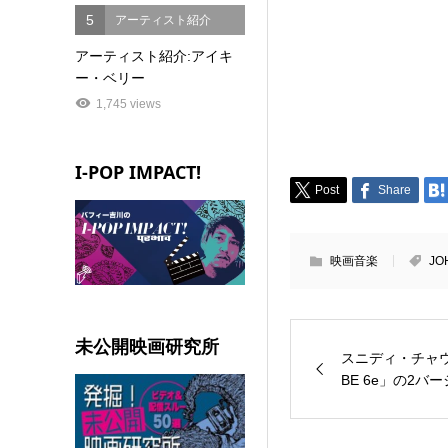
5
アーティスト紹介
アーティスト紹介:アイキ
ー・ベリー
1,745 views
I-POP IMPACT!
Post
Share
映画音楽
JO
未公開映画研究所
スニディ・チャウハ
BE 6e」の2バ