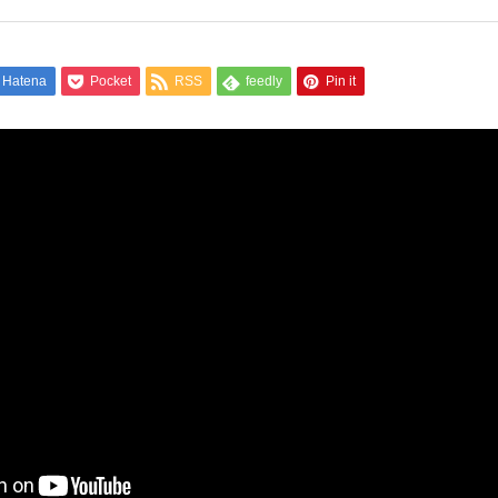
Hatena
Pocket
RSS
feedly
Pin it