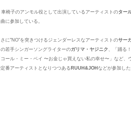
、車椅子のアンモル役として出演しているアーティストの
ター
楽曲に参加している。
さに”NO”を突きつけるジェンダーレスなアーティストの
サー
目の若手シンガーソングライターの
ガリマ・ヤジニク
、「踊る
コール・ミー・ベイ 〜お金じゃ買えない私の幸せ〜」など、
や定番アーティストとなりつつある
RUUH&JOH
などが参加した