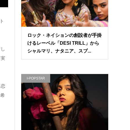
ト
ロック・ネイションの創設者が手掛
けるレーベル「DESI TRILL」から
対し
シャルマリ、ナタニア、スブ...
を実
I-POPSTAR
る恋
の希