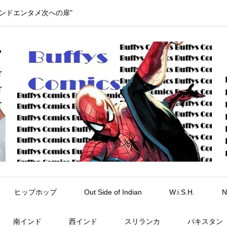
インドエンタメ次への扉"
ヒップホップ
Out Side of Indian
W.i.S.H.
N
南インド
西インド
スリランカ
パキスタン