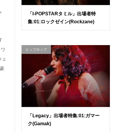
ル
「I-POPSTARタミル」出場者特
集:01:ロックゼイン(Rockzane)
ガ
！ワ
ヒップホップ
ウェ
豪
「Legacy」出場者特集:01:ガマー
ク(Gamak)