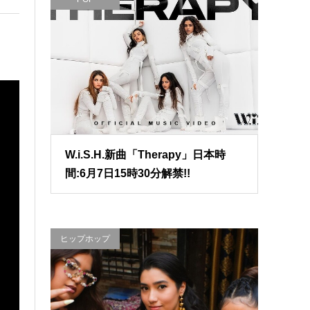
W.i.S.H.新曲「Therapy」日本時
間:6月7日15時30分解禁!!
ヒップホップ