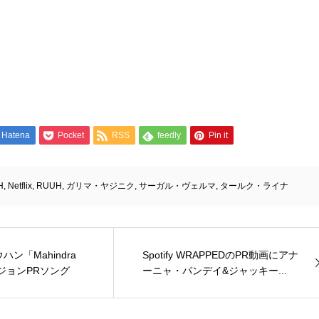
Hatena
Pocket
RSS
feedly
Pin it
H
,
Netflix
,
RUUH
,
ガリマ・ヤジニク
,
サーガル・ヴェルマ
,
タールク・ライナ
ン「Mahindra
Spotify WRAPPEDのPR動画にアナ
ージョンPRソング
ーニャ・パンデイ&ジャッキー...