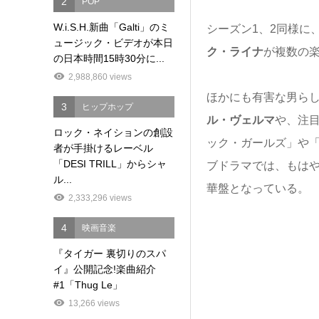
2
POP
W.i.S.H.新曲「Galti」のミ
シーズン1、2同様に
ュージック・ビデオが本日
ク・ライナ
が複数の
の日本時間15時30分に...
2,988,860 views
ほかにも有害な男らし
3
ヒップホップ
ル・ヴェルマ
や、注
ロック・ネイションの創設
ック・ガールズ」や「
者が手掛けるレーベル
「DESI TRILL」からシャ
ブドラマでは、もは
ル...
華盤となっている。
2,333,296 views
4
映画音楽
『タイガー 裏切りのスパ
イ』公開記念!楽曲紹介
#1「Thug Le」
13,266 views