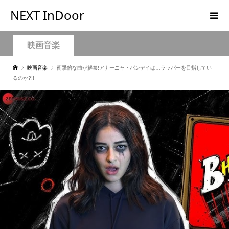
NEXT InDoor
映画音楽
映画音楽
衝撃的な曲が解禁!アナーニャ・パンデイは…ラッパーを目指してい
るのか?!!