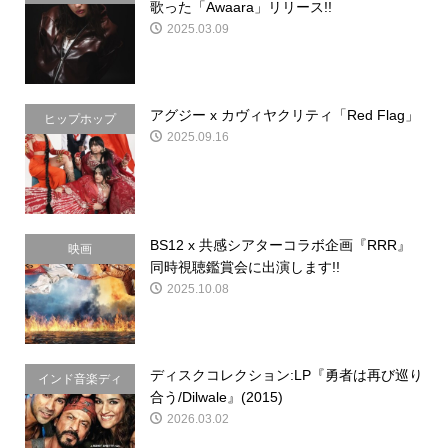
歌った「Awaara」リリース!!
2025.03.09
アグジー x カヴィヤクリティ「Red Flag」
ヒップホップ
2025.09.16
BS12 x 共感シアターコラボ企画『RRR』
映画
同時視聴鑑賞会に出演します!!
2025.10.08
ディスクコレクション:LP『勇者は再び巡り
インド音楽ディ
合う/Dilwale』(2015)
スクコレクショ
2026.03.02
ン