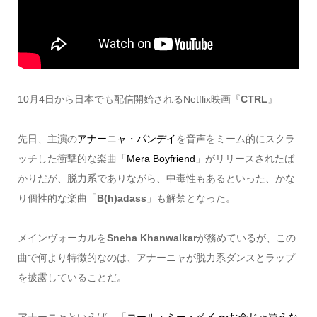
10月4日から日本でも配信開始されるNetflix映画『
CTRL
』
先日、主演の
アナーニャ・パンデイ
を音声をミーム的にスクラ
ッチした衝撃的な楽曲「
Mera Boyfriend
」がリリースされたば
かりだが、脱力系でありながら、中毒性もあるといった、かな
り個性的な楽曲「
B(h)adass
」も解禁となった。
メインヴォーカルを
Sneha Khanwalkar
が務めているが、この
曲で何より特徴的なのは、アナーニャが脱力系ダンスとラップ
を披露していることだ。