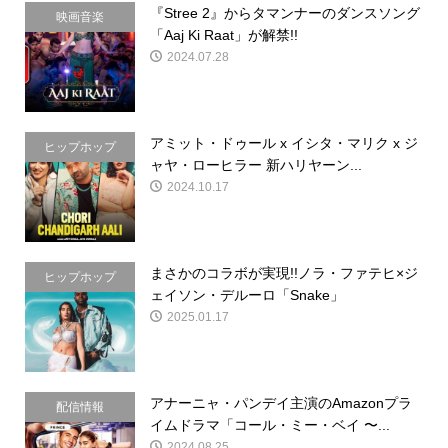
『Stree 2』からタマンナーのダンスソング
映画音楽
「Aaj Ki Raat」が解禁!!
2024.07.28
アミット・ドゥール x イシタ・マリク x ジ
ヒップホップ
ャヤ・ローヒラー 新ハリヤーン...
2024.10.17
まさかのコラボが実現!!ノラ・ファテヒ×ジ
ヒップホップ
ェイソン・デルーロ「Snake」
2025.01.17
アナーニャ・パンデイ主演のAmazonプラ
配信情報
イムドラマ「コール・ミー・ベイ 〜...
2024.08.25