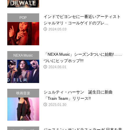
インドでビヨンセに一番近いアーティスト
POP
シャルマリ・コールゲイドのプレ...
2024.05.03
「NEXA Music」シーズン3ついに始動!……
NEXA Music
ついにヒップホップ!!!
2024.06.01
シュルティ・ハーサン 誕生日に新曲
映画音楽
「Train Team」リリース!!
2025.01.30
ジャスミン・サンドラス x ラーガ 日本を意