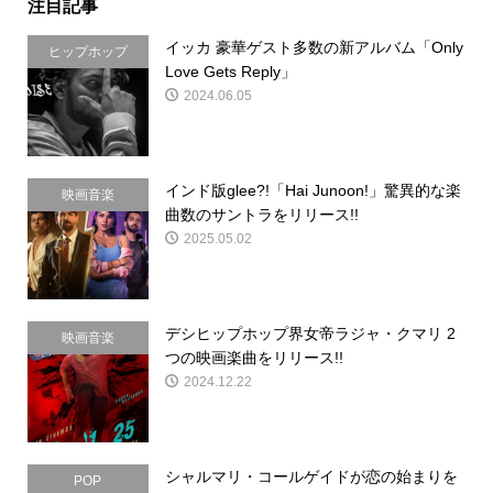
注目記事
イッカ 豪華ゲスト多数の新アルバム「Only
ヒップホップ
Love Gets Reply」
2024.06.05
インド版glee?!「Hai Junoon!」驚異的な楽
映画音楽
曲数のサントラをリリース!!
2025.05.02
デシヒップホップ界女帝ラジャ・クマリ 2
映画音楽
つの映画楽曲をリリース!!
2024.12.22
シャルマリ・コールゲイドが恋の始まりを
POP