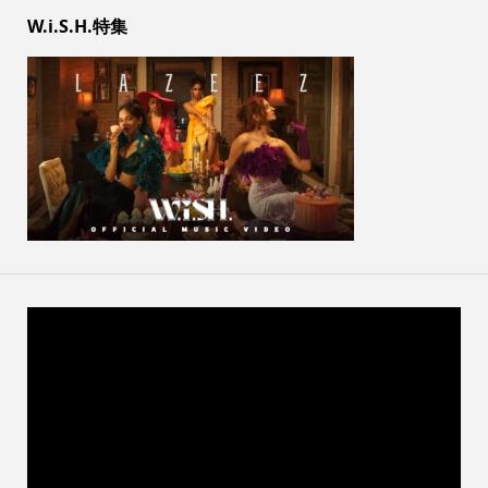
W.i.S.H.特集
動
画
プ
レ
ー
ヤ
ー