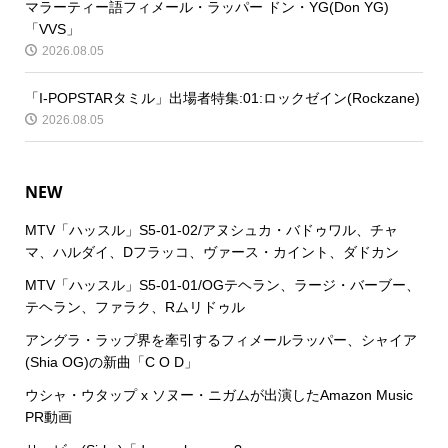
マラーティー語フィメール・ラッパー ドン・YG(Don YG)
「VVS」
2026.08.05
「I-POPSTARタミル」出場者特集:01:ロックゼイン(Rockzane)
2026.08.05
NEW
MTV「ハッスル」S5-01-02/アヌシュカ・バドゥワル、チャ
マ、ハルダイ、Dフラッコ、ヴァース・カイント、ダドカン
MTV「ハッスル」S5-01-01/OGテヘラン、ラージ・バーブー、
テヘラン、ファラク、Rムリドゥル
アングラ・ラップ界を牽引するフィメールラッパー、シャイア
(Shia OG)の新曲「C O D」
ウシャ・ウタップ x ソヌー・ニガムが出演したAmazon Music
PR動画