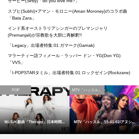
サービー(Sirby)「do you love me?」
スブヒ(Subhi)×アマン・モロニー(Aman Moroney)のコラボ曲
「Bata Zara」
インド系オーストラリアシンガーのプレマンジャリ
(Premanjali)が宗教歌を大胆に再解釈!!
「Legacy」出場者特集:01:ガマーク(Gamak)
マラーティー語フィメール・ラッパー ドン・YG(Don YG)
「VVS」
「I-POPSTARタミル」出場者特集:01:ロックゼイン(Rockzane)
POP
MTV「ハッスル」
W.i.S.H.新曲「Therapy」日本時間...
MTV「ハッスル」S5-01-02/アヌシ...