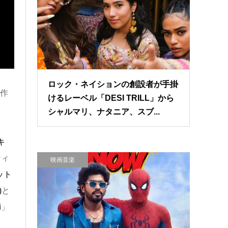
ロック・ネイションの創設者が手掛
演作
けるレーベル「DESI TRILL」から
シャルマリ、ナタニア、スブ...
キ
ティ
映画音楽
ット
)
と
i
」