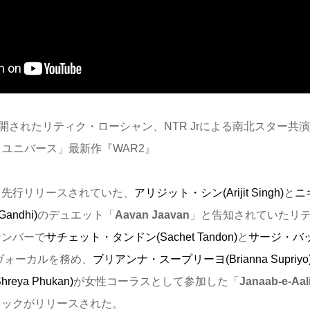
公開されたリティク・ローシャン、NTR Jrによる南北スター共
・ユニバース」最新作『WAR2』
、先行リリースされていた、
アリジット・シン(Arijit Singh)
と
ニ
andhi)
のデュエット「
Aavan Jaavan
」と告知されていたリ
ナンバーで
サチェット・タンドン(Sachet Tandon)
と
サージ・バ
ヴォーカルを務め、
ブリアンナ・スープリーヨ(Brianna Supriyo
ya Phukan)
が女性コーラスとして参加した「
Janaab-e-Aal
ラックがリリースされた。