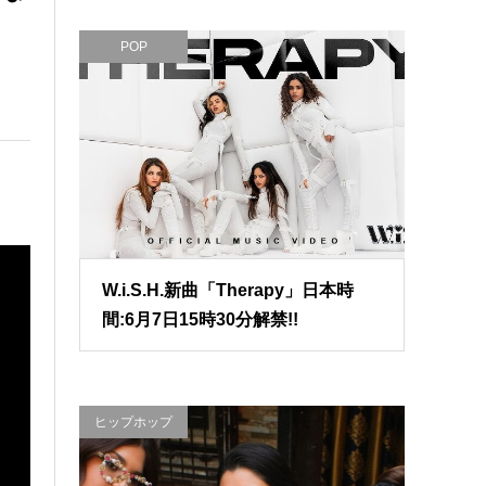
POP
W.i.S.H.新曲「Therapy」日本時
間:6月7日15時30分解禁!!
ヒップホップ