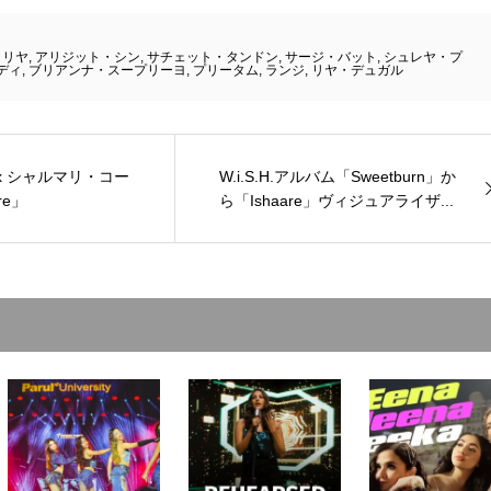
ャリヤ
,
アリジット・シン
,
サチェット・タンドン
,
サージ・バット
,
シュレヤ・プ
ディ
,
ブリアンナ・スープリーヨ
,
プリータム
,
ランジ
,
リヤ・デュガル
x シャルマリ・コー
W.i.S.H.アルバム「Sweetburn」か
re」
ら「Ishaare」ヴィジュアライザ...