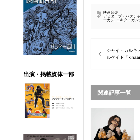
映画音楽
アミターブ・バタチ
ーカン
,
ニキタ・ガン
ジャイ・カルキ 
ルゲイド「kinaa
出演・掲載媒体一部
関連記事一覧