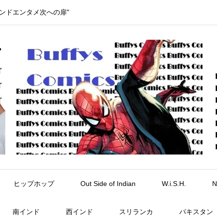
インドエンタメ次への扉"
ヒップホップ
Out Side of Indian
W.i.S.H.
N
南インド
西インド
スリランカ
パキスタン