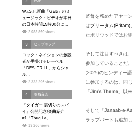
2
POP
W.i.S.H.新曲「Galti」のミ
監督を務めたアヤーン
ュージック・ビデオが本日
の日本時間15時30分に...
は
プリータム(Pritam)
2,988,860 views
たボリウッドではお
3
ヒップホップ
そして注目すべきは、「S
ロック・ネイションの創設
者が手掛けるレーベル
参加していることだ。リ
「DESI TRILL」からシャ
(2025)のヒンデ
ル...
に参加するのは、同じく
2,333,296 views
「
Jim’s Theme
」以
4
映画音楽
『タイガー 裏切りのスパ
そして「
Janaab-e-Aa
イ』公開記念!楽曲紹介
#1「Thug Le」
ラップパートも追加
13,266 views