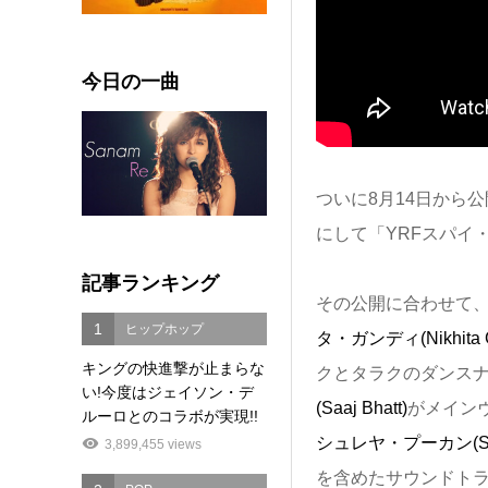
今日の一曲
ついに8月14日から
にして「YRFスパイ
記事ランキング
その公開に合わせて
1
ヒップホップ
タ・ガンディ(Nikhita G
キングの快進撃が止まらな
クとタラクのダンス
い!今度はジェイソン・デ
(Saaj Bhatt)
がメイン
ルーロとのコラボが実現!!
シュレヤ・プーカン(Shre
3,899,455 views
を含めたサウンドト