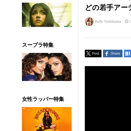
どの若手アーテ
Buffy Yoshikawa
スープラ特集
Post
Share
女性ラッパー特集