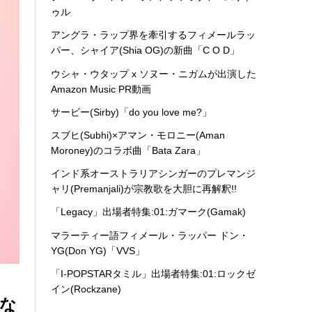
ゥル
アングラ・ラップ界を牽引するフィメールラッ
パー、シャイア(Shia OG)の新曲「C O D」
ウシャ・ウタップ x ソヌー・ニガムが出演した
Amazon Music PR動画
サービー(Sirby)「do you love me?」
スブヒ(Subhi)×アマン・モロニー(Aman
Moroney)のコラボ曲「Bata Zara」
インド系オーストラリアシンガーのプレマンジ
ャリ(Premanjali)が宗教歌を大胆に再解釈!!
「Legacy」出場者特集:01:ガマーク(Gamak)
マラーティー語フィメール・ラッパー ドン・
YG(Don YG)「VVS」
「I-POPSTARタミル」出場者特集:01:ロックゼ
イン(Rockzane)
ジな