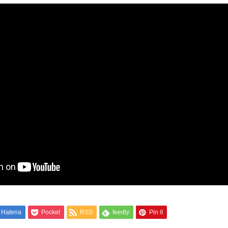
Hatena
Pocket
RSS
feedly
Pin it