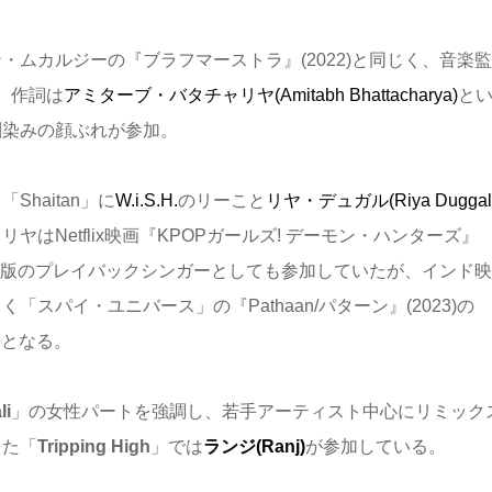
・ムカルジーの『ブラフマーストラ』(2022)と同じく、音楽
、作詞は
アミターブ・バタチャリヤ(Amitabh Bhattacharya)
と
馴染みの顔ぶれが参加。
haitan」に
W.i.S.H.
のリーこと
リヤ・デュガル(Riya Duggal
ヤはNetflix映画『KPOPガールズ! デーモン・ハンターズ』
ィー語版のプレイバックシンガーとしても参加していたが、インド
「スパイ・ユニバース」の『Pathaan/パターン』(2023)の
来となる。
li
」の女性パートを強調し、若手アーティスト中心にリミック
した「
Tripping High
」では
ランジ(Ranj)
が参加している。