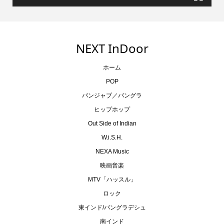
NEXT InDoor
ホーム
POP
パンジャブ／バングラ
ヒップホップ
Out Side of Indian
W.i.S.H.
NEXA Music
映画音楽
MTV「ハッスル」
ロック
東インド/バングラデシュ
南インド