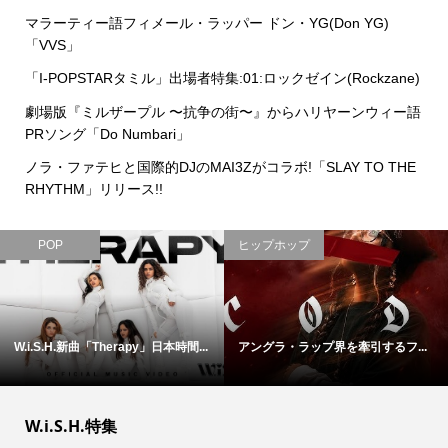
マラーティー語フィメール・ラッパー ドン・YG(Don YG)
「VVS」
「I-POPSTARタミル」出場者特集:01:ロックゼイン(Rockzane)
劇場版『ミルザープル 〜抗争の街〜』からハリヤーンウィー語
PRソング「Do Numbari」
ノラ・ファテヒと国際的DJのMAI3Zがコラボ!「SLAY TO THE
RHYTHM」リリース!!
POP
ヒップホップ
W.i.S.H.新曲「Therapy」日本時間...
アングラ・ラップ界を牽引するフ...
W.i.S.H.特集