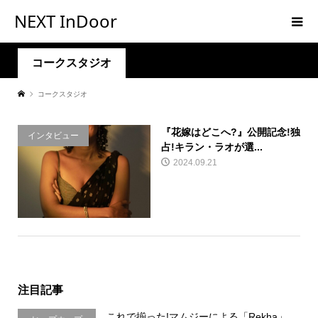
NEXT InDoor
コークスタジオ
コークスタジオ
『花嫁はどこへ?』公開記念!独
インタビュー
占!キラン・ラオが選...
2024.09.21
注目記事
これで揃った!マムジーによる「Rekha」