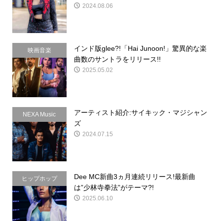
2024.08.06
インド版glee?!「Hai Junoon!」驚異的な楽
映画音楽
曲数のサントラをリリース!!
2025.05.02
アーティスト紹介:サイキック・マジシャン
NEXA Music
ズ
2024.07.15
Dee MC新曲3ヵ月連続リリース!最新曲
ヒップホップ
は”少林寺拳法”がテーマ?!
2025.06.10