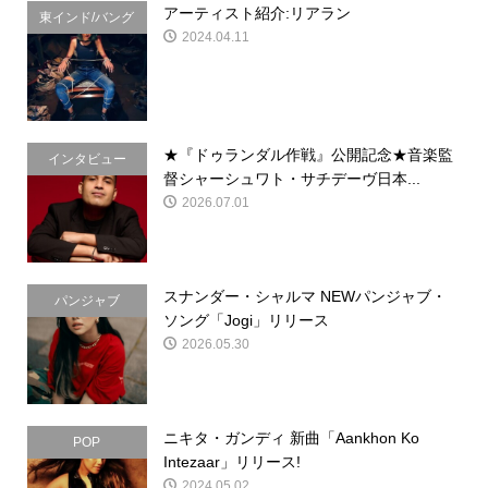
アーティスト紹介:リアラン
東インド/バング
2024.04.11
ラデシュ
★『ドゥランダル作戦』公開記念★音楽監
インタビュー
督シャーシュワト・サチデーヴ日本...
2026.07.01
スナンダー・シャルマ NEWパンジャブ・
パンジャブ
ソング「Jogi」リリース
2026.05.30
ニキタ・ガンディ 新曲「Aankhon Ko
POP
Intezaar」リリース!
2024.05.02