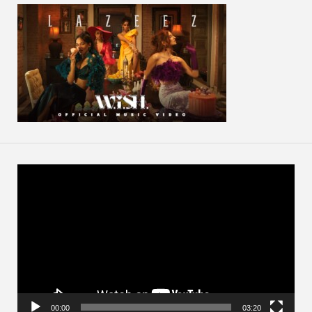
動
画
プ
レ
ー
ヤ
ー
00:00
03:20