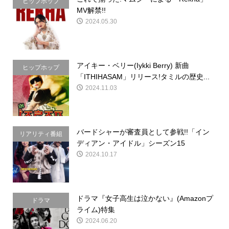
ヒップホップ
MV解禁!!
2024.05.30
アイキー・ベリー(Iykki Berry) 新曲
ヒップホップ
「ITHIHASAM」リリース!タミルの歴史...
2024.11.03
バードシャーが審査員として参戦!!「イン
リアリティ番組
ディアン・アイドル」シーズン15
2024.10.17
ドラマ『女子高生は泣かない』(Amazonプ
ドラマ
ライム)特集
2024.06.20