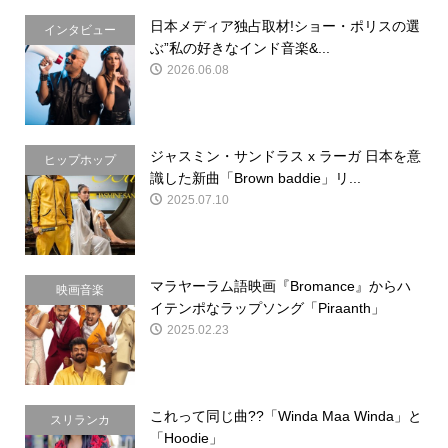
日本メディア独占取材!ショー・ポリスの選
インタビュー
ぶ”私の好きなインド音楽&...
2026.06.08
ジャスミン・サンドラス x ラーガ 日本を意
ヒップホップ
識した新曲「Brown baddie」リ...
2025.07.10
マラヤーラム語映画『Bromance』からハ
映画音楽
イテンポなラップソング「Piraanth」
2025.02.23
これって同じ曲??「Winda Maa Winda」と
スリランカ
「Hoodie」