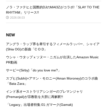
ノラ・ファテヒと国際的DJのMAI3Zがコラボ!「SLAY TO THE
RHYTHM」リリース!!
2026.08.03
NEW
アングラ・ラップ界を牽引するフィメールラッパー、シャイア
(Shia OG)の新曲「C O D」
ウシャ・ウタップ x ソヌー・ニガムが出演したAmazon Music
PR動画
サービー(Sirby)「do you love me?」
スブヒ(Subhi)×アマン・モロニー(Aman Moroney)のコラボ曲
「Bata Zara」
インド系オーストラリアシンガーのプレマンジャリ
(Premanjali)が宗教歌を大胆に再解釈!!
「Legacy」出場者特集:01:ガマーク(Gamak)