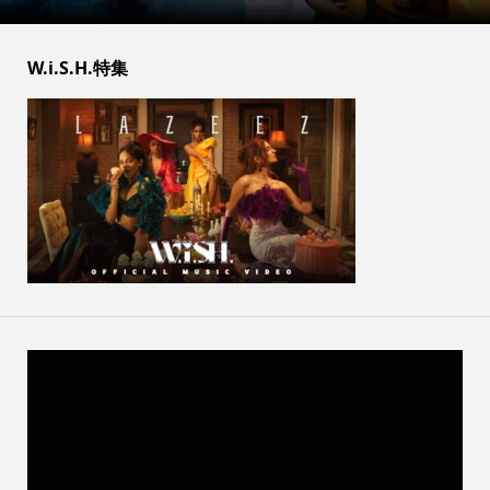
W.i.S.H.特集
動
画
プ
レ
ー
ヤ