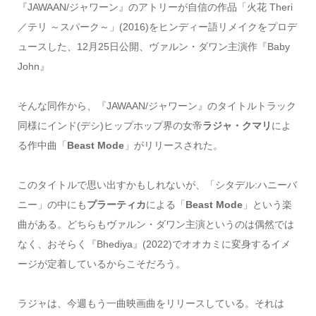
『JAWAAN/ジャワーン』のアトリーが自信の作品「火花 Theri
／テリ ～スパーク～」(2016)をヒンディー語リメイクをプロデ
ュースした、12月25日公開、ヴァルン・ダワン主演作『Baby
John』
そんな同作から、『JAWAAN/ジャワーン』のタイトルトラック
同様にインド(デシ)ヒップホップ界の女帝
ラジャ・クマリ
によ
る作中曲「
Beast Mode
」がリリースされた。
このタイトルで思い出すかもしれないが、「シタデル:ハニーバ
ニー」の中にも
プラーティカ
による「
Beast Mode
」という楽
曲がある。どちらもヴァルン・ダワン主演というのは偶然では
なく、おそらく『Bhediya』(2022)でオオカミに変身するイメ
ージが定着しているからこそだろう。
ラジャは、今週もう一曲映画曲をリリースしている。それは