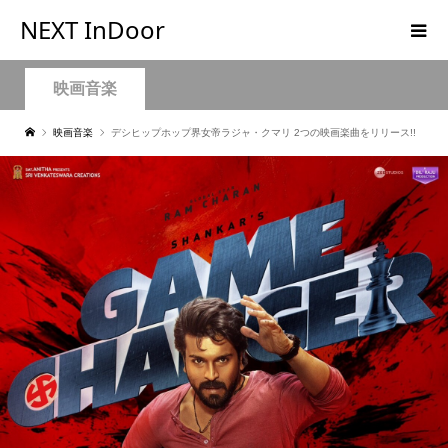
NEXT InDoor
映画音楽
映画音楽
デシヒップホップ界女帝ラジャ・クマリ 2つの映画楽曲をリリース!!