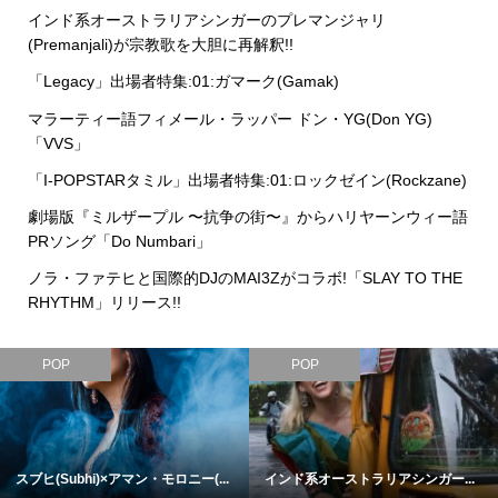
インド系オーストラリアシンガーのプレマンジャリ
(Premanjali)が宗教歌を大胆に再解釈!!
「Legacy」出場者特集:01:ガマーク(Gamak)
マラーティー語フィメール・ラッパー ドン・YG(Don YG)
「VVS」
「I-POPSTARタミル」出場者特集:01:ロックゼイン(Rockzane)
劇場版『ミルザープル 〜抗争の街〜』からハリヤーンウィー語
PRソング「Do Numbari」
ノラ・ファテヒと国際的DJのMAI3Zがコラボ!「SLAY TO THE
RHYTHM」リリース!!
POP
POP
スブヒ(Subhi)×アマン・モロニー(...
インド系オーストラリアシンガー...