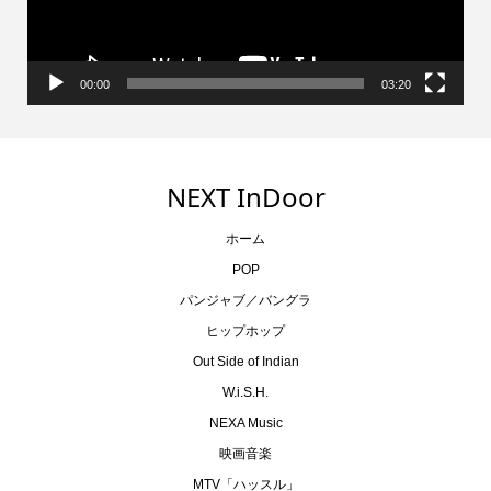
ー
00:00
03:20
NEXT InDoor
ホーム
POP
パンジャブ／バングラ
ヒップホップ
Out Side of Indian
W.i.S.H.
NEXA Music
映画音楽
MTV「ハッスル」