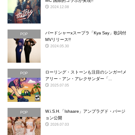
MC 国際的コラボが実現!!
2024.12.08
バードシャーxスープラ「Kya Say」歌詞付
POP
MVリリース!!
2024.05.30
ローリング・ストーンも注目のシンガー!メ
POP
アリー・アン・アレクサンダー「...
2025.07.05
W.i.S.H.「Ishaare」アンプラグド・バージ
POP
ョン公開
2026.07.03