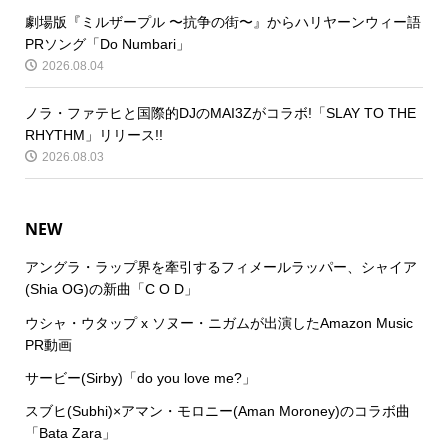
劇場版『ミルザープル 〜抗争の街〜』からハリヤーンウィー語
PRソング「Do Numbari」
2026.08.04
ノラ・ファテヒと国際的DJのMAI3Zがコラボ!「SLAY TO THE
RHYTHM」リリース!!
2026.08.03
NEW
アングラ・ラップ界を牽引するフィメールラッパー、シャイア
(Shia OG)の新曲「C O D」
ウシャ・ウタップ x ソヌー・ニガムが出演したAmazon Music
PR動画
サービー(Sirby)「do you love me?」
スブヒ(Subhi)×アマン・モロニー(Aman Moroney)のコラボ曲
「Bata Zara」