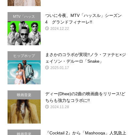
ついに今夜、MTV「ハッスル」シーズン
MTV「ハッス
4 グランドフィナーレ!!
ル」
2024.12.22
まさかのコラボが実現!!ノラ・ファテヒ×ジ
ヒップホップ
ェイソン・デルーロ「Snake」
2025.01.17
ディー(Dhee)の2曲の映画曲をリリース!ど
映画音楽
ちらも強力なコラボに!!
2024.11.28
『Cocktail 2』から「Mashooqa」人気急上
映画音楽