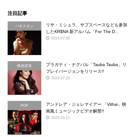
注目記事
リサ・ミシュラ、サブスペースなども参加
パキスタン
したKR$NA 新アルバム「For The D...
2024.07.06
プラガティ・ナグパル「Tauba Tauba」リ
映画音楽
プレイバージョンをリリース!!
2024.07.20
アンドレア・ジェレマイアー 「Vithai」映
POP
画風ミュージックビデオ解禁!!
2025.03.11