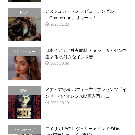
アヌシュカ・セン デビューシングル
POP
「Chameleon」リリース!!
2025.11.23
日本メディア独占取材!アヌシュカ・センの
インタビュー
選ぶ”私の好きなインド音...
2026.06.08
メディア寄稿:バフィー吉川プレゼンツ『イ
映画
ンド・バイオレンス映画入門』(...
2025.10.19
アメリカLAのレヴェリー x インドのDee
ヒップホップ