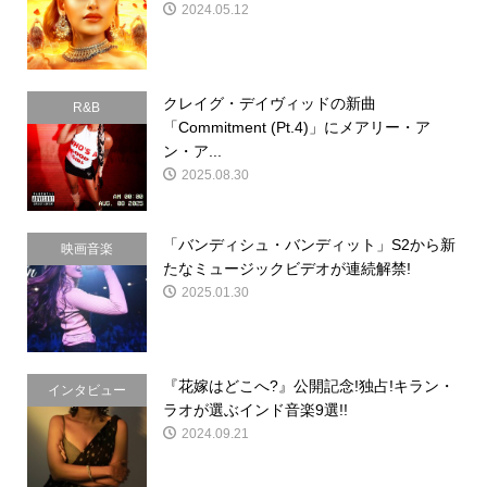
2024.05.12
クレイグ・デイヴィッドの新曲
R&B
「Commitment (Pt.4)」にメアリー・ア
ン・ア...
2025.08.30
「バンディシュ・バンディット」S2から新
映画音楽
たなミュージックビデオが連続解禁!
2025.01.30
『花嫁はどこへ?』公開記念!独占!キラン・
インタビュー
ラオが選ぶインド音楽9選!!
2024.09.21