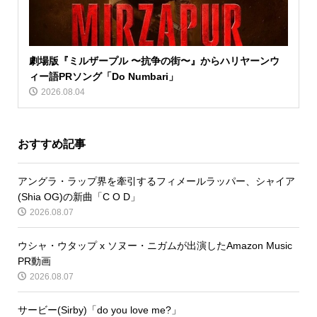
劇場版『ミルザープル 〜抗争の街〜』からハリヤーンウ
ィー語PRソング「Do Numbari」
2026.08.04
おすすめ記事
アングラ・ラップ界を牽引するフィメールラッパー、シャイア
(Shia OG)の新曲「C O D」
2026.08.07
ウシャ・ウタップ x ソヌー・ニガムが出演したAmazon Music
PR動画
2026.08.07
サービー(Sirby)「do you love me?」