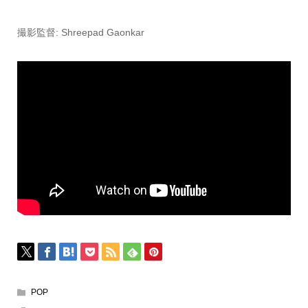
撮影監督: Shreepad Gaonkar
POP