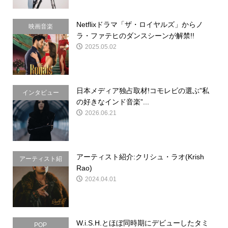
Netflixドラマ「ザ・ロイヤルズ」からノ
映画音楽
ラ・ファテヒのダンスシーンが解禁!!
2025.05.02
日本メディア独占取材!コモレビの選ぶ”私
インタビュー
の好きなインド音楽”...
2026.06.21
アーティスト紹介:クリシュ・ラオ(Krish
アーティスト紹
Rao)
介
2024.04.01
W.i.S.H.とほぼ同時期にデビューしたタミ
POP