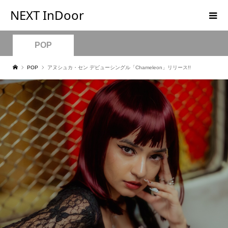
NEXT InDoor
POP
POP
アヌシュカ・セン デビューシングル「Chameleon」リリース!!