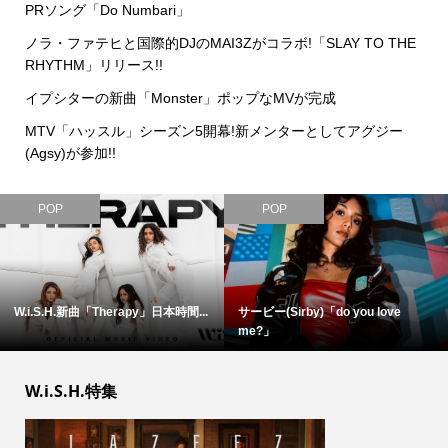
PRソング「Do Numbari」
ノラ・ファテヒと国際的DJのMAI3Zがコラボ!「SLAY TO THE
RHYTHM」リリース!!
イプシターの新曲「Monster」ポップなMVが完成
MTV「ハッスル」シーズン5開幕!新メンターとしてアグジー
(Agsy)が参加!!
POP
POP
W.i.S.H.新曲「Therapy」日本時間...
サービー(Sirby)「do you love
me?」
W.i.S.H.特集