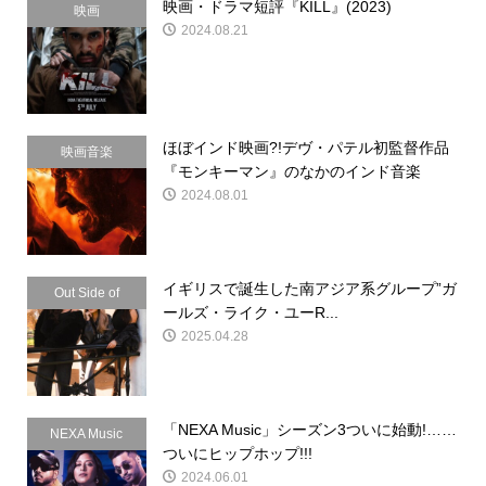
映画・ドラマ短評『KILL』(2023)
映画
2024.08.21
ほぼインド映画?!デヴ・パテル初監督作品
映画音楽
『モンキーマン』のなかのインド音楽
2024.08.01
イギリスで誕生した南アジア系グループ”ガ
Out Side of
ールズ・ライク・ユーR...
Indian
2025.04.28
「NEXA Music」シーズン3ついに始動!……
NEXA Music
ついにヒップホップ!!!
2024.06.01