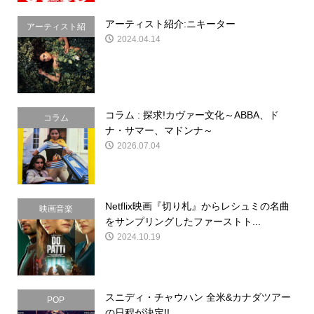
アーティスト紹介:ニキーター
アーティスト紹
2024.04.14
介
コラム : 探求!カヴァー文化～ABBA、ド
コラム
ナ・サマー、マドンナ～
2026.07.04
Netflix映画『切り札』からレシュミの名曲
映画音楽
をサンプリングしたファーストト...
2024.10.19
スニディ・チャウハン 全米&カナダツアー
POP
の日程が決定!!