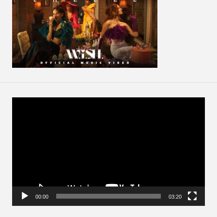
動
画
プ
レ
ー
ヤ
ー
00:00
03:20