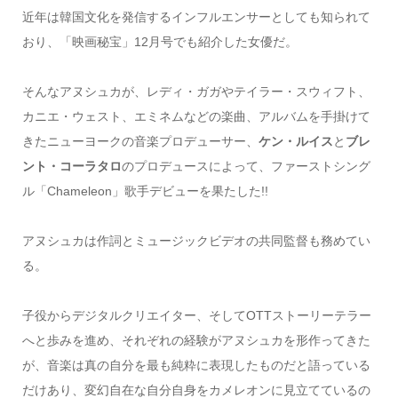
近年は韓国文化を発信するインフルエンサーとしても知られて
おり、「映画秘宝」12月号でも紹介した女優だ。
そんなアヌシュカが、レディ・ガガやテイラー・スウィフト、
カニエ・ウェスト、エミネムなどの楽曲、アルバムを手掛けて
きたニューヨークの音楽プロデューサー、
ケン・ルイス
と
ブレ
ント・コーラタロ
のプロデュースによって、ファーストシング
ル「Chameleon」歌手デビューを果たした!!
アヌシュカは作詞とミュージックビデオの共同監督も務めてい
る。
子役からデジタルクリエイター、そしてOTTストーリーテラー
へと歩みを進め、それぞれの経験がアヌシュカを形作ってきた
が、音楽は真の自分を最も純粋に表現したものだと語っている
だけあり、変幻自在な自分自身をカメレオンに見立てているの