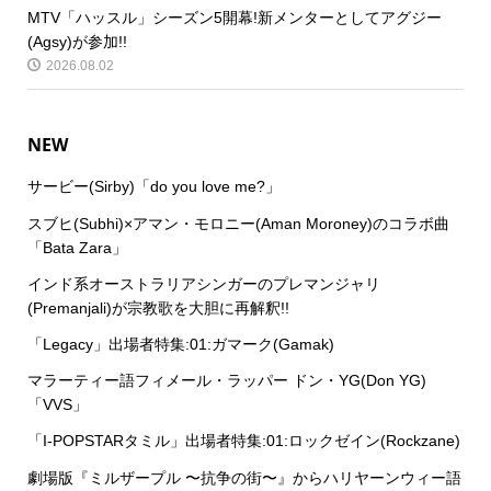
MTV「ハッスル」シーズン5開幕!新メンターとしてアグジー
(Agsy)が参加!!
2026.08.02
NEW
サービー(Sirby)「do you love me?」
スブヒ(Subhi)×アマン・モロニー(Aman Moroney)のコラボ曲
「Bata Zara」
インド系オーストラリアシンガーのプレマンジャリ
(Premanjali)が宗教歌を大胆に再解釈!!
「Legacy」出場者特集:01:ガマーク(Gamak)
マラーティー語フィメール・ラッパー ドン・YG(Don YG)
「VVS」
「I-POPSTARタミル」出場者特集:01:ロックゼイン(Rockzane)
劇場版『ミルザープル 〜抗争の街〜』からハリヤーンウィー語