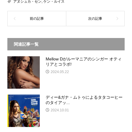
アヌシュカ・セン
,
ケン・ルイス
関連記事一覧
Mellow Dがルーマニアのシンガー オティ
リアとコラボ!
2024.05.22
ディー&ガナ・ムトゥによるタタコーヒー
のタイアッ...
2024.10.01