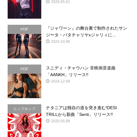
2026.05.01
『ジャワーン』の舞台裏で制作されたサン
POP
ジータ・バタチャリヤxジャリィに...
2024.10.06
スニディ・チャウハン 非映画音楽曲
POP
「AANKH」リリース!!
2024.12.08
ナタニアは独自の道を突き進む!DESI
ヒップホップ
TRILLから新曲「Senti」リリース!!
2025.05.08