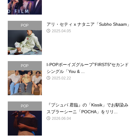
アリ・セティ x ナタニア「Subho Shaam」
POP
2025.04.05
I-POPボーイズグループ”FIRST5″セカンド
POP
シングル「You & ...
2025.02.22
『プシュパ 君臨』の「Kissik」でお馴染み
POP
スブラーシーニ「POCHA」をリリ...
2026.06.04