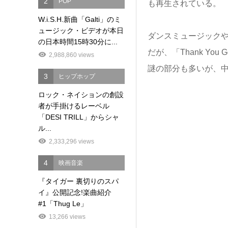
2
POP
も再生されている。
W.i.S.H.新曲「Galti」のミ
ュージック・ビデオが本日
ダンスミュージック
の日本時間15時30分に...
だが、「Thank Y
2,988,860 views
謎の部分も多いが、
3
ヒップホップ
ロック・ネイションの創設
者が手掛けるレーベル
「DESI TRILL」からシャ
ル...
2,333,296 views
4
映画音楽
『タイガー 裏切りのスパ
イ』公開記念!楽曲紹介
#1「Thug Le」
13,266 views