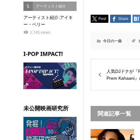
5
アーティスト紹介
アーティスト紹介:アイキ
Post
Share
ー・ベリー
1,745 views
今日の一曲
I-POP IMPACT!
人気DJドナが『Rock
Prem Kahaani』
未公開映画研究所
関連記事一覧