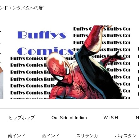
インドエンタメ次への扉"
ヒップホップ
Out Side of Indian
W.i.S.H.
N
南インド
西インド
スリランカ
パキスタン