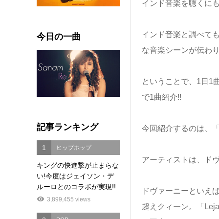
インド音楽を聴くにも
インド音楽と調べて
今日の一曲
な音楽シーンが伝わ
ということで、1日1
で1曲紹介!!
記事ランキング
今回紹介するのは、「Tha
1
ヒップホップ
アーティストは、ド
キングの快進撃が止まらな
い!今度はジェイソン・デ
ルーロとのコラボが実現!!
ドヴァーニーといえ
3,899,455 views
超えクィーン。「Leja 