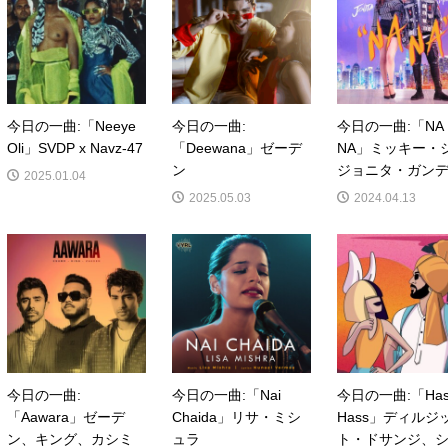
今日の一曲:「Neeye
今日の一曲:
今日の一曲:「NA
Oli」SVDP x Navz-47
「Deewana」ゼーデ
NA」ミッキー・
ン
ジョニタ・ガン
2025.01.04
2025.05.03
2024.04.13
今日の一曲:
今日の一曲:「Nai
今日の一曲:「Has
「Aawara」ゼーデ
Chaida」リサ・ミシ
Hass」ディルジ
ン、キング、カシミ
ュラ
ト・ドサンジ、