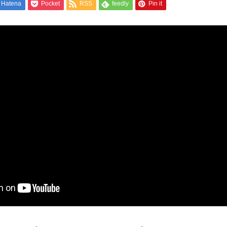
Hatena
Pocket
RSS
feedly
Pin it