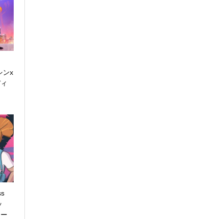
シンx
ディ
s
ッ
シー