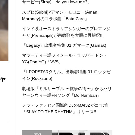
サービー(Sirby)「do you love me?」
スブヒ(Subhi)×アマン・モロニー(Aman
Moroney)のコラボ曲「Bata Zara」
インド系オーストラリアシンガーのプレマンジ
ャリ(Premanjali)が宗教歌を大胆に再解釈!!
「Legacy」出場者特集:01:ガマーク(Gamak)
マラーティー語フィメール・ラッパー ドン・
YG(Don YG)「VVS」
「I-POPSTARタミル」出場者特集:01:ロックゼ
シャ
イン(Rockzane)
劇場版『ミルザープル 〜抗争の街〜』からハリ
ヤーンウィー語PRソング「Do Numbari」
ノラ・ファテヒと国際的DJのMAI3Zがコラボ!
「SLAY TO THE RHYTHM」リリース!!
POP