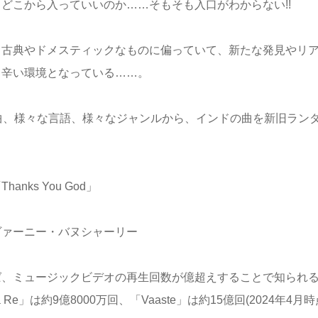
どこから入っていいのか……そもそも入口がわからない!!
も古典やドメスティックなものに偏っていて、新たな発見やリ
り辛い環境となっている……。
曲、様々な言語、様々なジャンルから、インドの曲を新旧ラン
nks You God」
ヴァーニー・バヌシャーリー
ば、ミュージックビデオの再生回数が億超えすることで知られ
Re」は約9億8000万回、「Vaaste」は約15億回(2024年4月時