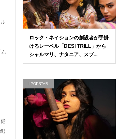
アル
ロック・ネイションの創設者が手掛
けるレーベル「DESI TRILL」から
ダム
シャルマリ、ナタニア、スブ...
I-POPSTAR
る億
点)