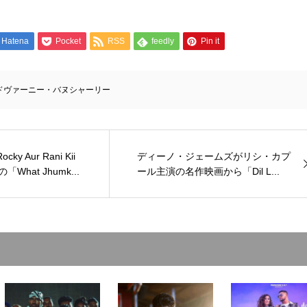
Hatena
Pocket
RSS
feedly
Pin it
ドヴァーニー・バヌシャーリー
y Aur Rani Kii
ディーノ・ジェームズがリシ・カプ
の「What Jhumk...
ール主演の名作映画から「Dil L...