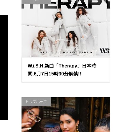
W.i.S.H.新曲「Therapy」日本時
間:6月7日15時30分解禁!!
ヒップホップ