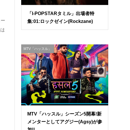
「I-POPSTARタミル」出場者特
ニー
集:01:ロックゼイン(Rockzane)
トは
MTV「ハッスル」
MTV「ハッスル」シーズン5開幕!新
メンターとしてアグジー(Agsy)が参
加!!