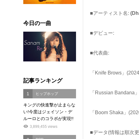
■アーティスト名:
(Dh
今日の一曲
■デビュー:
■代表曲:
「Knife Brows」(2024
記事ランキング
「Russian Bandana」
1
ヒップホップ
キングの快進撃が止まらな
い!今度はジェイソン・デ
「Boom Shaka」(202
ルーロとのコラボが実現!!
3,899,455 views
■データ(情報は順次更