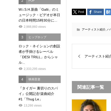
2
POP
W.i.S.H.新曲「Galti」のミ
Post
Share
ュージック・ビデオが本日
の日本時間15時30分に...
2,988,860 views
アーティスト紹介
,
ハ
3
ヒップホップ
ロック・ネイションの創設
者が手掛けるレーベル
アーティスト紹介
「DESI TRILL」からシャ
ル...
2,333,295 views
4
映画音楽
関連記事一覧
『タイガー 裏切りのスパ
イ』公開記念!楽曲紹介
#1「Thug Le」
13,266 views