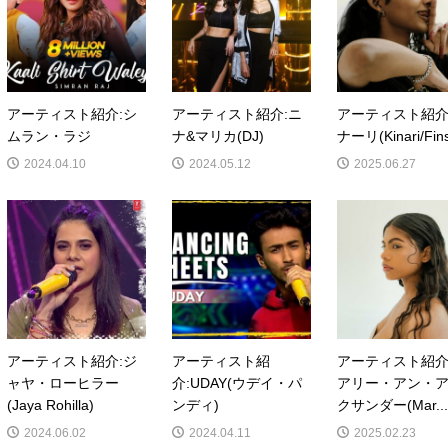
アーティスト紹介:シ
アーティスト紹介:ニ
アーティスト紹介
ムラン・ラジ
ナ&マリカ(DJ)
ナーリ(Kinari/Fins
2024.04.10
2024.05.12
2025.06.27
アーティスト紹介:ジ
アーティスト紹
アーティスト紹介
ャヤ・ローヒラー
介:UDAY(ウデイ・パ
アリー・アン・
(Jaya Rohilla)
ンディ)
クサンダー(Mar..
2024.06.02
2024.04.11
2025.02.23