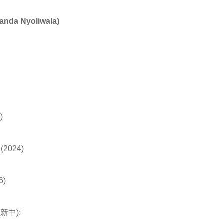
anda Nyoliwala)
)
(2024)
6)
新中):