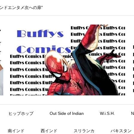
インドエンタメ次への扉"
ヒップホップ
Out Side of Indian
W.i.S.H.
N
南インド
西インド
スリランカ
パキスタン