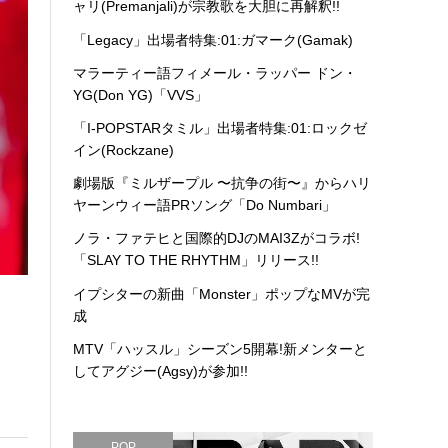
ャリ(Premanjali)が宗教歌を大胆に再解釈!!
「Legacy」出場者特集:01:ガマーク(Gamak)
マラーティー語フィメール・ラッパー ドン・
YG(Don YG)「VVS」
「I-POPSTARタミル」出場者特集:01:ロックゼ
イン(Rockzane)
劇場版『ミルザープル 〜抗争の街〜』からハリ
ヤーンウィー語PRソング「Do Numbari」
ノラ・ファテヒと国際的DJのMAI3Zがコラボ!
「SLAY TO THE RHYTHM」リリース!!
イプシターの新曲「Monster」ポップなMVが完
成
MTV「ハッスル」シーズン5開幕!新メンターと
してアグジー(Agsy)が参加!!
POP