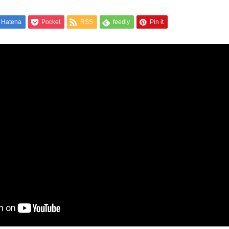
Hatena
Pocket
RSS
feedly
Pin it