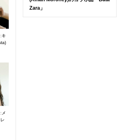
Zara」
:キ
ta)
:メ
アレ
.