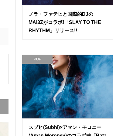
ノラ・ファテヒと国際的DJの
MAI3Zがコラボ!「SLAY TO THE
RHYTHM」リリース!!
POP
スブヒ(Subhi)×アマン・モロニー
(Aman Moroney)のコラボ曲「Bata