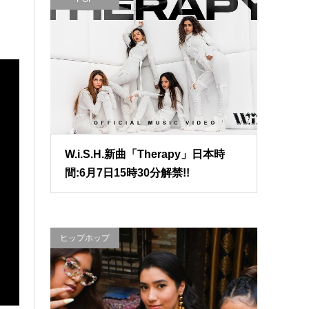
W.i.S.H.新曲「Therapy」日本時
間:6月7日15時30分解禁!!
ヒップホップ