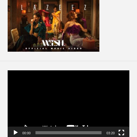
動
画
プ
レ
ー
ヤ
ー
00:00
03:20