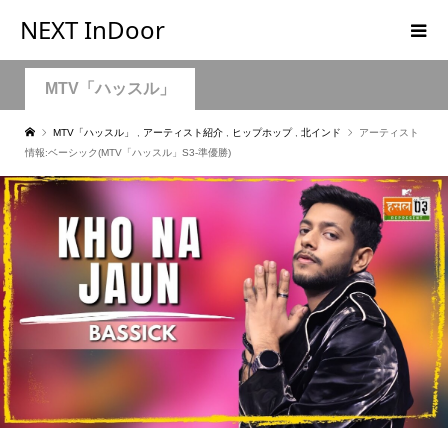
NEXT InDoor
MTV「ハッスル」
MTV「ハッスル」
,
アーティスト紹介
,
ヒップホップ
,
北インド
アーティスト
情報:ベーシック(MTV「ハッスル」S3-準優勝)