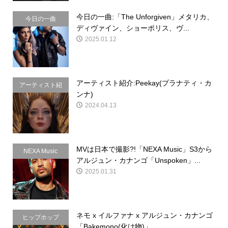
今日の一曲:「The Unforgiven」メタリカ、
今日の一曲
ディヴァイン、ショーポリス、ヴ...
2025.01.12
アーティスト紹介:Peekay(プラナティ・カ
アーティスト紹
ンナ)
介
2024.04.13
MVは日本で撮影?!「NEXA Music」S3から
NEXA Music
アルジュン・カナンゴ「Unspoken」...
2025.01.31
ネモ x イルファナ x アルジュン・カナンゴ
ヒップホップ
「Bakemono(化け物)」