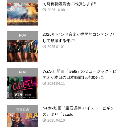
同時視聴鑑賞会に出演します!!
2025.10.08
2025年!インド音楽が世界的コンテンツと
POP
して飛躍する年に!!
2025.01.01
W.i.S.H.新曲「Galti」のミュージック・ビ
POP
デオが本日の日本時間15時30分に...
2024.04.11
Netflix映画『宝石泥棒:ハイスト・ビギン
映画音楽
ズ』より「Jaadu」
2025.04.10