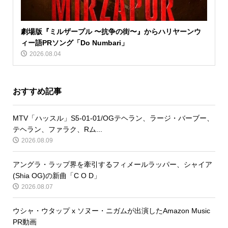
劇場版『ミルザープル 〜抗争の街〜』からハリヤーンウ
ィー語PRソング「Do Numbari」
2026.08.04
おすすめ記事
MTV「ハッスル」S5-01-01/OGテヘラン、ラージ・バーブー、
テヘラン、ファラク、Rム...
2026.08.09
アングラ・ラップ界を牽引するフィメールラッパー、シャイア
(Shia OG)の新曲「C O D」
2026.08.07
ウシャ・ウタップ x ソヌー・ニガムが出演したAmazon Music
PR動画