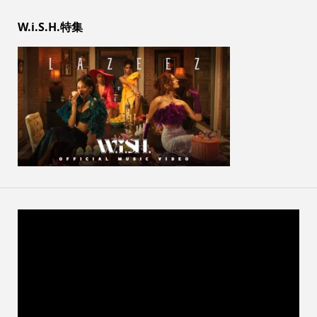
W.i.S.H.特集
動
画
プ
レ
ー
ヤ
ー