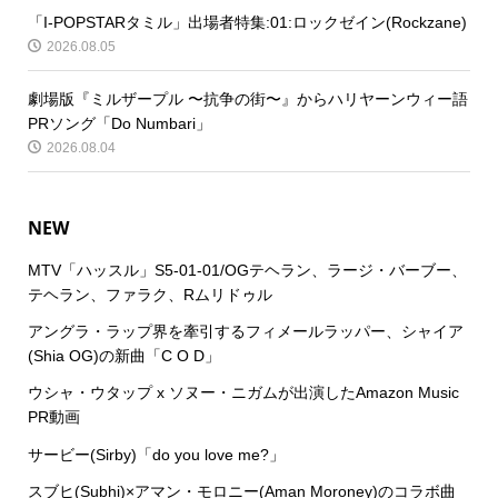
「I-POPSTARタミル」出場者特集:01:ロックゼイン(Rockzane)
2026.08.05
劇場版『ミルザープル 〜抗争の街〜』からハリヤーンウィー語
PRソング「Do Numbari」
2026.08.04
NEW
MTV「ハッスル」S5-01-01/OGテヘラン、ラージ・バーブー、
テヘラン、ファラク、Rムリドゥル
アングラ・ラップ界を牽引するフィメールラッパー、シャイア
(Shia OG)の新曲「C O D」
ウシャ・ウタップ x ソヌー・ニガムが出演したAmazon Music
PR動画
サービー(Sirby)「do you love me?」
スブヒ(Subhi)×アマン・モロニー(Aman Moroney)のコラボ曲