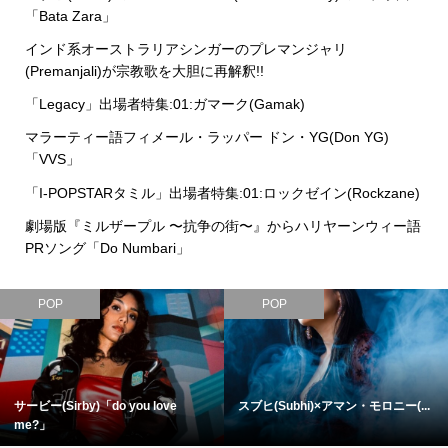
「Bata Zara」
インド系オーストラリアシンガーのプレマンジャリ
(Premanjali)が宗教歌を大胆に再解釈!!
「Legacy」出場者特集:01:ガマーク(Gamak)
マラーティー語フィメール・ラッパー ドン・YG(Don YG)
「VVS」
「I-POPSTARタミル」出場者特集:01:ロックゼイン(Rockzane)
劇場版『ミルザープル 〜抗争の街〜』からハリヤーンウィー語
PRソング「Do Numbari」
POP
POP
サービー(Sirby)「do you love
スブヒ(Subhi)×アマン・モロニー(...
me?」