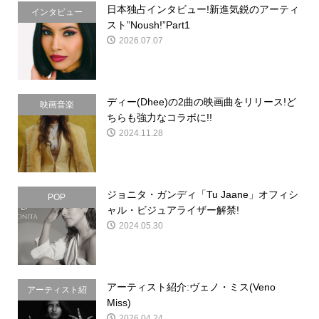
日本独占インタビュー!新進気鋭のアーティ
インタビュー
スト”Noush!”Part1
2026.07.07
ディー(Dhee)の2曲の映画曲をリリース!ど
映画音楽
ちらも強力なコラボに!!
2024.11.28
ジョニタ・ガンディ「Tu Jaane」オフィシ
POP
ャル・ビジュアライザー解禁!
2024.05.30
アーティスト紹介:ヴェノ・ミス(Veno
アーティスト紹
Miss)
介
2026.04.24