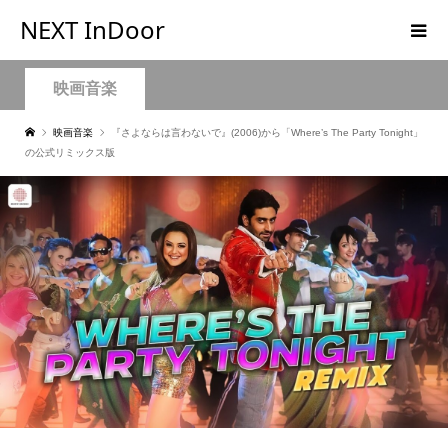
NEXT InDoor
映画音楽
映画音楽
『さよならは言わないで』(2006)から「Where’s The Party Tonight」
の公式リミックス版