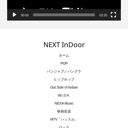
00:00
03:20
NEXT InDoor
ホーム
POP
パンジャブ／バングラ
ヒップホップ
Out Side of Indian
W.i.S.H.
NEXA Music
映画音楽
MTV「ハッスル」
ロック