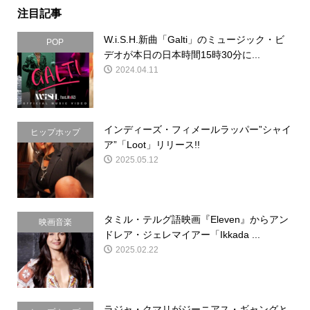
注目記事
W.i.S.H.新曲「Galti」のミュージック・ビ
POP
デオが本日の日本時間15時30分に...
2024.04.11
インディーズ・フィメールラッパー”シャイ
ヒップホップ
ア”「Loot」リリース!!
2025.05.12
タミル・テルグ語映画『Eleven』からアン
映画音楽
ドレア・ジェレマイアー「Ikkada ...
2025.02.22
ラジャ・クマリがジーニアス・ギャングと