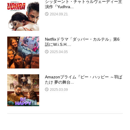
シッダーント・チャトゥルヴェーディー主
演作『Yudhra...
2024.09.21
Netflixドラマ「ダッバー・カルテル」第6
話にW.i.S.H....
2025.04.05
Amazonプライム『ビー・ハッピー ～羽ば
たけ 夢の舞台...
2025.03.09