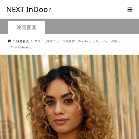
NEXT InDoor
映画音楽
映画音楽
マリ・セルヴァラージ最新作『Vaazhai』より、ディーの歌う
「Thenkizhakku」