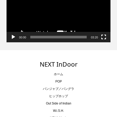
レ
ー
ヤ
ー
00:00
03:20
NEXT InDoor
ホーム
POP
パンジャブ／バングラ
ヒップホップ
Out Side of Indian
W.i.S.H.