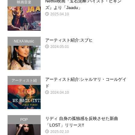
Netflix映画『宝石泥棒:ハイスト・ビギン
映画音楽
ズ』より「Jaadu」
2025.04.10
アーティスト紹介:スブヒ
NEXA Music
2024.05.01
アーティスト紹介:シャルマリ・コールゲイ
アーティスト紹
ド
介
2024.04.10
リディ 自身の孤独感を反映させた新曲
POP
「LOST」リリース!!
2025.02.10