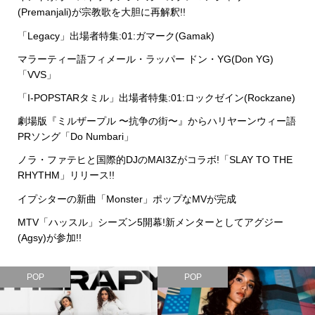
(Premanjali)が宗教歌を大胆に再解釈!!
「Legacy」出場者特集:01:ガマーク(Gamak)
マラーティー語フィメール・ラッパー ドン・YG(Don YG)
「VVS」
「I-POPSTARタミル」出場者特集:01:ロックゼイン(Rockzane)
劇場版『ミルザープル 〜抗争の街〜』からハリヤーンウィー語
PRソング「Do Numbari」
ノラ・ファテヒと国際的DJのMAI3Zがコラボ!「SLAY TO THE
RHYTHM」リリース!!
イプシターの新曲「Monster」ポップなMVが完成
MTV「ハッスル」シーズン5開幕!新メンターとしてアグジー
(Agsy)が参加!!
POP
POP