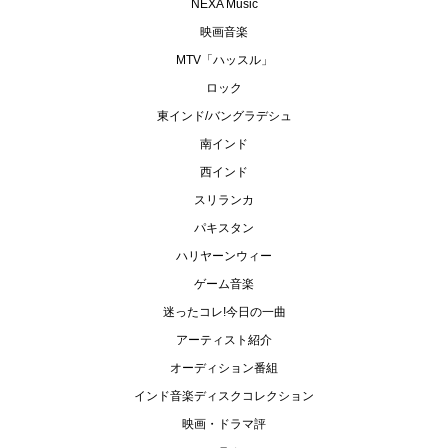
NEXA Music
映画音楽
MTV「ハッスル」
ロック
東インド/バングラデシュ
南インド
西インド
スリランカ
パキスタン
ハリヤーンウィー
ゲーム音楽
迷ったコレ!今日の一曲
アーティスト紹介
オーディション番組
インド音楽ディスクコレクション
映画・ドラマ評