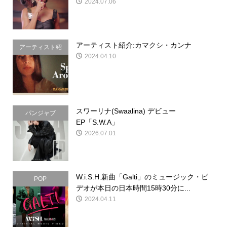
2024.07.06
アーティスト紹介:カマクシ・カンナ
アーティスト紹
2024.04.10
介
スワーリナ(Swaalina) デビュー
パンジャブ
EP「S.W.A」
2026.07.01
W.i.S.H.新曲「Galti」のミュージック・ビ
POP
デオが本日の日本時間15時30分に...
2024.04.11