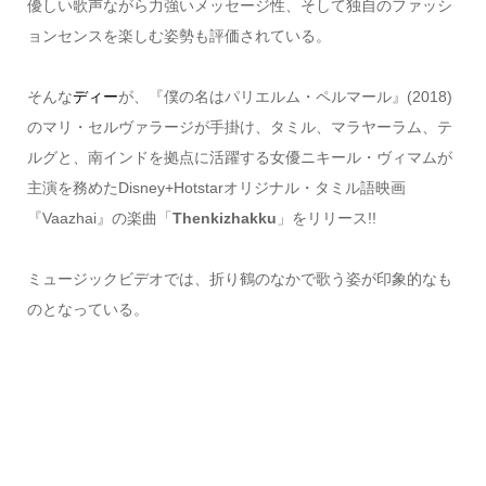
優しい歌声ながら力強いメッセージ性、そして独自のファッシ
ョンセンスを楽しむ姿勢も評価されている。
そんな
ディー
が、『僕の名はパリエルム・ペルマール』(2018)
のマリ・セルヴァラージが手掛け、タミル、マラヤーラム、テ
ルグと、南インドを拠点に活躍する女優ニキール・ヴィマムが
主演を務めたDisney+Hotstarオリジナル・タミル語映画
『Vaazhai』の楽曲「
Thenkizhakku
」をリリース!!
ミュージックビデオでは、折り鶴のなかで歌う姿が印象的なも
のとなっている。