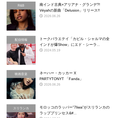
南インド古典×アリアナ・グランデ?!
R&B
Véyahの新曲「Delusion」リリース!!
2026.06.26
トークバラエテイ「カピル・シャルマの全
配信情報
インドが爆Show」にエド・シーラ...
2024.05.19
ネーハー・カッカー X
映画音楽
PARTYTONYT 「Fanda」
2026.06.26
モロッコのラッパー”7liwa”がスリランカの
スリランカ
ラッププリンセス&#...