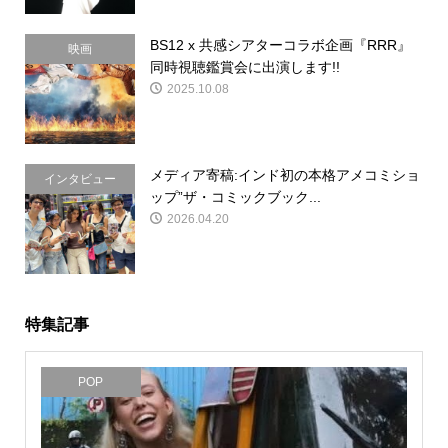
BS12 x 共感シアターコラボ企画『RRR』
映画
同時視聴鑑賞会に出演します!!
2025.10.08
メディア寄稿:インド初の本格アメコミショ
インタビュー
ップ”ザ・コミックブック...
2026.04.20
特集記事
POP