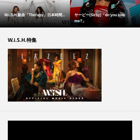
W.i.S.H.新曲「Therapy」日本時間...
サービー(Sirby)「do you love
me?」
W.i.S.H.特集
動
画
プ