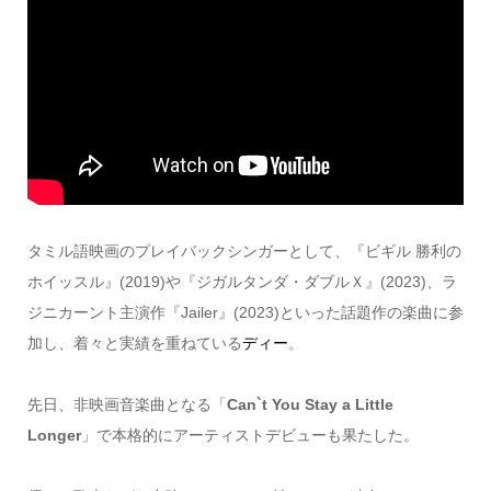
タミル語映画のプレイバックシンガーとして、『ビギル 勝利の
ホイッスル』(2019)や『ジガルタンダ・ダブルＸ』(2023)、ラ
ジニカーント主演作『Jailer』(2023)といった話題作の楽曲に参
加し、着々と実績を重ねている
ディー
。
先日、非映画音楽曲となる「
Can`t You Stay a Little
Longer
」で本格的にアーティストデビューも果たした。