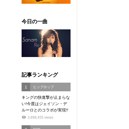
今日の一曲
記事ランキング
1
ヒップホップ
キングの快進撃が止まらな
い!今度はジェイソン・デ
ルーロとのコラボが実現!!
3,899,455 views