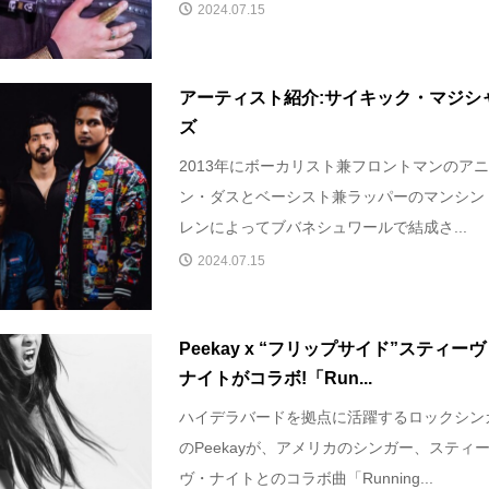
2024.07.15
アーティスト紹介:サイキック・マジシ
ズ
2013年にボーカリスト兼フロントマンのア
ン・ダスとベーシスト兼ラッパーのマンシン
レンによってブバネシュワールで結成さ...
2024.07.15
Peekay x “フリップサイド”スティー
ナイトがコラボ!「Run...
ハイデラバードを拠点に活躍するロックシン
のPeekayが、アメリカのシンガー、スティ
ヴ・ナイトとのコラボ曲「Running...