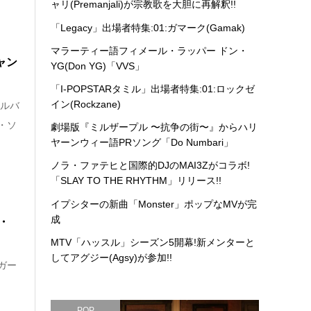
ャリ(Premanjali)が宗教歌を大胆に再解釈!!
「Legacy」出場者特集:01:ガマーク(Gamak)
マラーティー語フィメール・ラッパー ドン・
ャン
YG(Don YG)「VVS」
「I-POPSTARタミル」出場者特集:01:ロックゼ
イン(Rockzane)
ニルバ
・ソ
劇場版『ミルザープル 〜抗争の街〜』からハリ
ヤーンウィー語PRソング「Do Numbari」
ノラ・ファテヒと国際的DJのMAI3Zがコラボ!
「SLAY TO THE RHYTHM」リリース!!
イプシターの新曲「Monster」ポップなMVが完
成
ヴ・
MTV「ハッスル」シーズン5開幕!新メンターと
してアグジー(Agsy)が参加!!
ガー
ー
POP