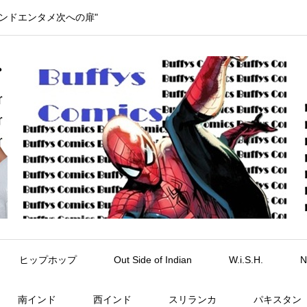
インドエンタメ次への扉"
ヒップホップ
Out Side of Indian
W.i.S.H.
N
南インド
西インド
スリランカ
パキスタン