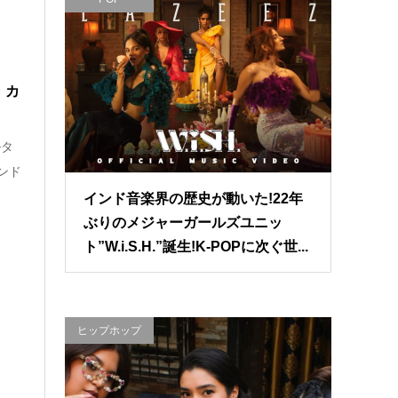
・カ
ルタ
ンド
インド音楽界の歴史が動いた!22年
ぶりのメジャーガールズユニッ
ト”W.i.S.H.”誕生!K-POPに次ぐ世...
ヒップホップ