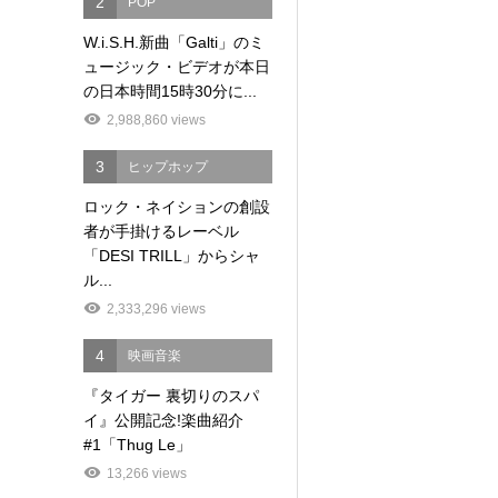
2
POP
W.i.S.H.新曲「Galti」のミ
ュージック・ビデオが本日
の日本時間15時30分に...
2,988,860 views
3
ヒップホップ
ロック・ネイションの創設
者が手掛けるレーベル
「DESI TRILL」からシャ
ル...
2,333,296 views
4
映画音楽
『タイガー 裏切りのスパ
イ』公開記念!楽曲紹介
#1「Thug Le」
13,266 views