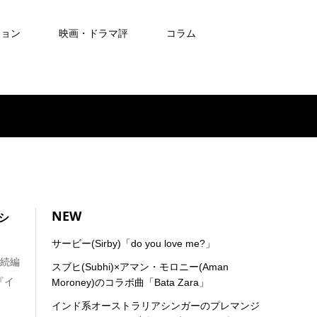
ション
映画・ドラマ評
コラム
NEW
シ
サービー(Sirby)「do you love me?」
の続編
スブヒ(Subhi)×アマン・モロニー(Aman
『イ
Moroney)のコラボ曲「Bata Zara」
インド系オーストラリアシンガーのプレマンジ