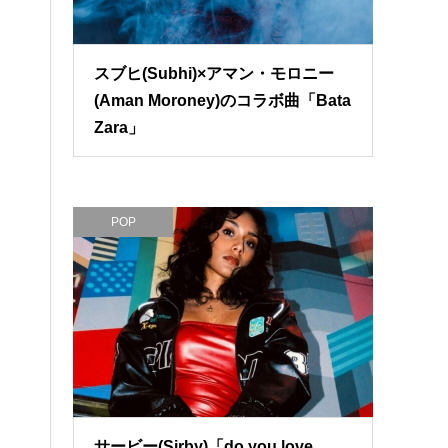
スブヒ(Subhi)×アマン・モロニー
(Aman Moroney)のコラボ曲「Bata
Zara」
POP
サービー(Sirby)「do you love