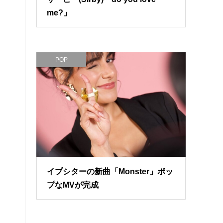
me?」
POP
イプシターの新曲「Monster」ポッ
プなMVが完成