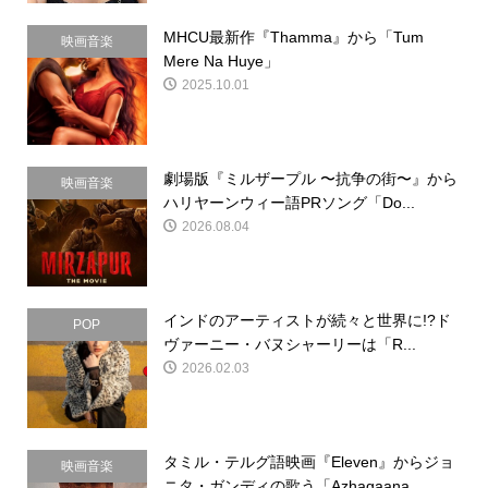
MHCU最新作『Thamma』から「Tum
映画音楽
Mere Na Huye」
2025.10.01
劇場版『ミルザープル 〜抗争の街〜』から
映画音楽
ハリヤーンウィー語PRソング「Do...
2026.08.04
インドのアーティストが続々と世界に!?ド
POP
ヴァーニー・バヌシャーリーは「R...
2026.02.03
タミル・テルグ語映画『Eleven』からジョ
映画音楽
ニタ・ガンディの歌う「Azhagaana...