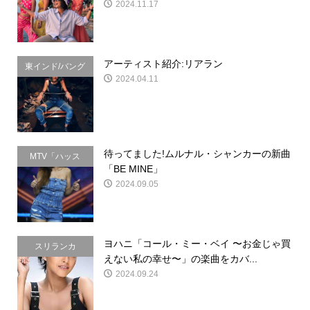
2024.11.17
アーティスト紹介:リアラン
東インド/バング
2024.04.11
ラデシュ
待ってました!ムルナル・シャンカーの新曲
MTV「ハッス
「BE MINE」
ル」
2024.09.05
ヨハニ「コール・ミー・ベイ 〜お金じゃ買
スリランカ
えない私の幸せ〜」の楽曲をカバ...
2024.09.24