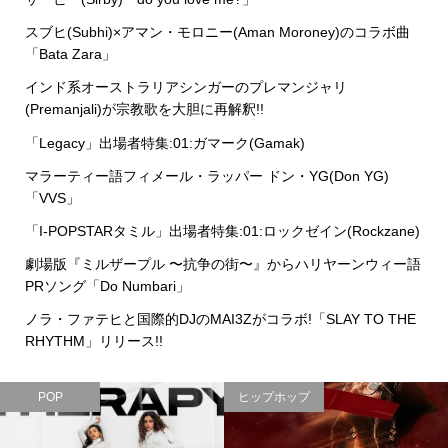
スブヒ(Subhi)×アマン・モロニー(Aman Moroney)のコラボ曲
「Bata Zara」
インド系オーストラリアシンガーのプレマンジャリ
(Premanjali)が宗教歌を大胆に再解釈!!
「Legacy」出場者特集:01:ガマーク(Gamak)
マラーティー語フィメール・ラッパー ドン・YG(Don YG)
「VVS」
「I-POPSTARタミル」出場者特集:01:ロックゼイン(Rockzane)
劇場版『ミルザープル 〜抗争の街〜』からハリヤーンウィー語
PRソング「Do Numbari」
ノラ・ファテヒと国際的DJのMAI3Zがコラボ!「SLAY TO THE
RHYTHM」リリース!!
POP
ヒップホップ