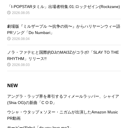
「I-POPSTARタミル」出場者特集:01:ロックゼイン(Rockzane)
2026.08.05
劇場版『ミルザープル 〜抗争の街〜』からハリヤーンウィー語
PRソング「Do Numbari」
2026.08.04
ノラ・ファテヒと国際的DJのMAI3Zがコラボ!「SLAY TO THE
RHYTHM」リリース!!
2026.08.03
NEW
アングラ・ラップ界を牽引するフィメールラッパー、シャイア
(Shia OG)の新曲「C O D」
ウシャ・ウタップ x ソヌー・ニガムが出演したAmazon Music
PR動画
サービー(Sirby)「do you love me?」