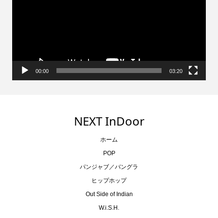
レ
ー
ヤ
ー
00:00
03:20
NEXT InDoor
ホーム
POP
パンジャブ／バングラ
ヒップホップ
Out Side of Indian
W.i.S.H.