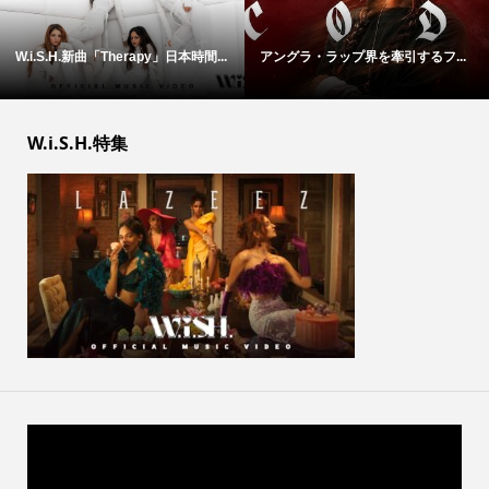
W.i.S.H.新曲「Therapy」日本時間...
アングラ・ラップ界を牽引するフ...
W.i.S.H.特集
動
画
プ