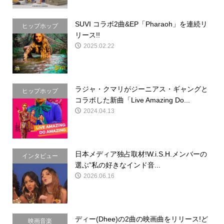
SUVI コラボ2曲&EP「Pharaoh」を連続リ
ヒップホップ
リース!!
2025.02.22
ラジャ・クマリがジーニアス・ギャングと
ヒップホップ
コラボした新曲「Live Amazing Do...
2024.04.13
日本メディア独占取材!W.i.S.H.メンバーの
インタビュー
選ぶ”私の好きなインド音...
2026.06.16
ディー(Dhee)の2曲の映画曲をリリース!ど
映画音楽