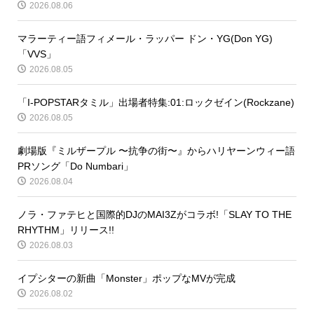
2026.08.06
マラーティー語フィメール・ラッパー ドン・YG(Don YG)
「VVS」
2026.08.05
「I-POPSTARタミル」出場者特集:01:ロックゼイン(Rockzane)
2026.08.05
劇場版『ミルザープル 〜抗争の街〜』からハリヤーンウィー語
PRソング「Do Numbari」
2026.08.04
ノラ・ファテヒと国際的DJのMAI3Zがコラボ!「SLAY TO THE
RHYTHM」リリース!!
2026.08.03
イプシターの新曲「Monster」ポップなMVが完成
2026.08.02