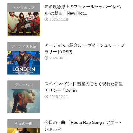
知名度急浮上のフィメールラッパー”レベ
ヒップホップ
ル”の新曲「New Riot...
2025.11.18
アーティスト紹介:デーヴィ・シュリー・プ
アーティスト紹
ラサード(DSP)
介
2024.04.11
スペイン×インド 彗星のごとく現れた新星
グローバル
ナリシー「Delhi」
2025.12.11
今日の一曲:「Reeta Rap Song」アダー・
今日の一曲
シャルマ