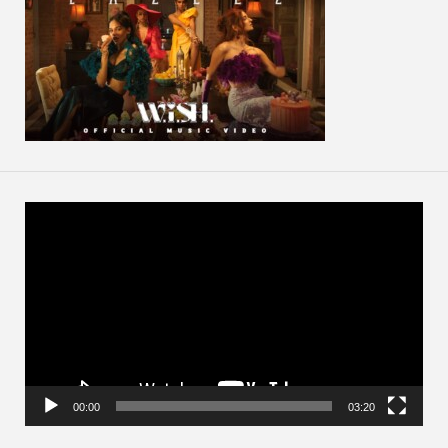
動
画
プ
レ
ー
ヤ
ー
00:00
03:20