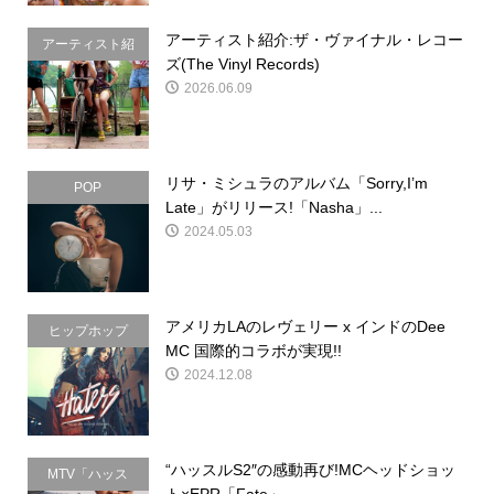
アーティスト紹介:ザ・ヴァイナル・レコー
アーティスト紹
ズ(The Vinyl Records)
介
2026.06.09
リサ・ミシュラのアルバム「Sorry,I’m
POP
Late」がリリース!「Nasha」...
2024.05.03
アメリカLAのレヴェリー x インドのDee
ヒップホップ
MC 国際的コラボが実現!!
2024.12.08
“ハッスルS2″の感動再び!MCヘッドショッ
MTV「ハッス
ト×EPR「Fate」