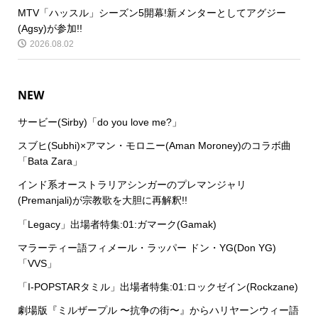
MTV「ハッスル」シーズン5開幕!新メンターとしてアグジー
(Agsy)が参加!!
2026.08.02
NEW
サービー(Sirby)「do you love me?」
スブヒ(Subhi)×アマン・モロニー(Aman Moroney)のコラボ曲
「Bata Zara」
インド系オーストラリアシンガーのプレマンジャリ
(Premanjali)が宗教歌を大胆に再解釈!!
「Legacy」出場者特集:01:ガマーク(Gamak)
マラーティー語フィメール・ラッパー ドン・YG(Don YG)
「VVS」
「I-POPSTARタミル」出場者特集:01:ロックゼイン(Rockzane)
劇場版『ミルザープル 〜抗争の街〜』からハリヤーンウィー語