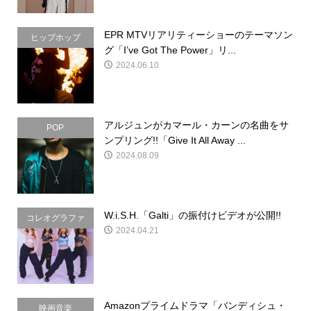
EPR MTVリアリティーショーのテーマソン
ヒップホップ
グ「I’ve Got The Power」リ...
2024.06.10
アルジュンがカマール・カーンの名曲をサ
POP
ンプリング!!「Give It All Away ...
2024.08.09
W.i.S.H.「Galti」の振付けビデオが公開!!
コレオグラファ
2024.04.21
ー
Amazonプライムドラマ「バンディシュ・
映画音楽