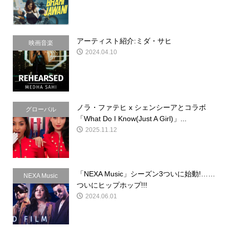
アーティスト紹介:ミダ・サヒ
映画音楽
2024.04.10
ノラ・ファテヒ x シェンシーアとコラボ
グローバル
「What Do I Know(Just A Girl)」...
2025.11.12
「NEXA Music」シーズン3ついに始動!……
NEXA Music
ついにヒップホップ!!!
2024.06.01