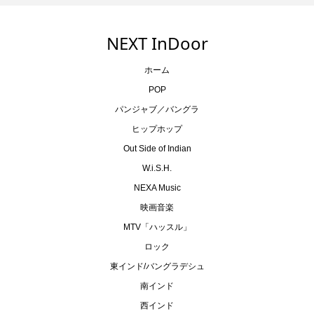
NEXT InDoor
ホーム
POP
パンジャブ／バングラ
ヒップホップ
Out Side of Indian
W.i.S.H.
NEXA Music
映画音楽
MTV「ハッスル」
ロック
東インド/バングラデシュ
南インド
西インド