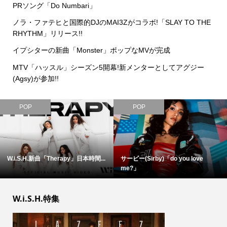
PRソング「Do Numbari」
ノラ・ファテヒと国際的DJのMAI3Zがコラボ!「SLAY TO THE
RHYTHM」リリース!!
イプシターの新曲「Monster」ポップなMVが完成
MTV「ハッスル」シーズン5開幕!新メンターとしてアグジー
(Agsy)が参加!!
POP
POP
W.i.S.H.新曲「Therapy」日本時間...
サービー(Sirby)「do you love
me?」
W.i.S.H.特集