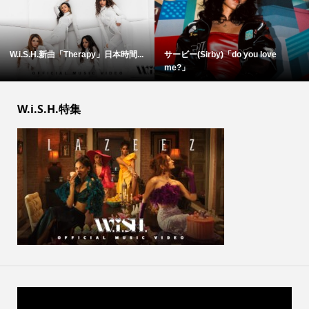
W.i.S.H.新曲「Therapy」日本時間...
サービー(Sirby)「do you love
me?」
W.i.S.H.特集
動