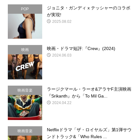
ジョニタ・ガンディ x テッシャーのコラボ
POP
が実現!
2025.08.02
映画・ドラマ短評:『Crew』(2024)
映画
2024.06.03
ラージクマール・ラーオ&アラヤF主演映画
映画音楽
『Srikanth』から「To Mil Ga...
2024.04.22
Netflixドラマ「ザ・ロイヤルズ」第1弾サウ
映画音楽
ンドトラック&「Who Rules ...