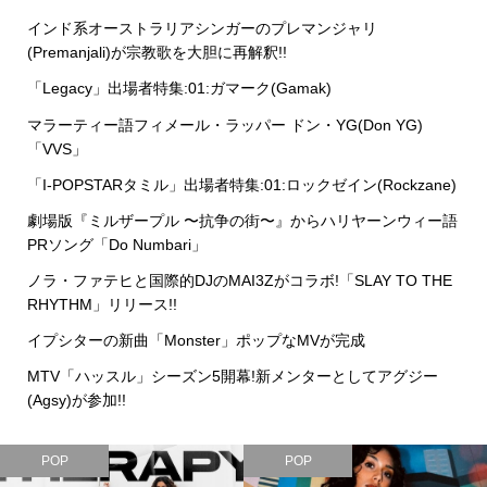
インド系オーストラリアシンガーのプレマンジャリ
(Premanjali)が宗教歌を大胆に再解釈!!
「Legacy」出場者特集:01:ガマーク(Gamak)
マラーティー語フィメール・ラッパー ドン・YG(Don YG)
「VVS」
「I-POPSTARタミル」出場者特集:01:ロックゼイン(Rockzane)
劇場版『ミルザープル 〜抗争の街〜』からハリヤーンウィー語
PRソング「Do Numbari」
ノラ・ファテヒと国際的DJのMAI3Zがコラボ!「SLAY TO THE
RHYTHM」リリース!!
イプシターの新曲「Monster」ポップなMVが完成
MTV「ハッスル」シーズン5開幕!新メンターとしてアグジー
(Agsy)が参加!!
POP
POP