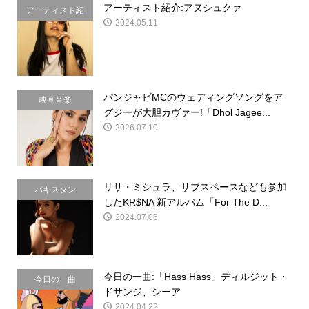
アーティスト紹介:アヌシュクァ
アーティスト紹
2024.05.11
介
パンジャビMCのウェディングソングをア
映画音楽
グジーが大胆カヴァー!「Dhol Jagee...
2026.07.10
リサ・ミシュラ、サブスペースなども参加
パキスタン
したKR$NA 新アルバム「For The D...
2024.07.06
今日の一曲:「Hass Hass」ディルジット・
今日の一曲
ドサンジ、シーア
2024.04.22