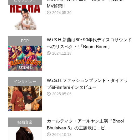
ヒップホップ
MV解禁!!
2024.05.30
W.i.S.H.新曲は80~90年代ディスコサウンド
POP
へのリスペクト!「Boom Boom」
2024.12.18
W.i.S.H.ファッションブランド・タイアッ
インタビュー
プ&Filmfareインタビュー
2025.05.05
カールティク・アールヤン主演『Bhool
映画音楽
Bhulaiyaa 3』の主題歌に…ピ...
2024.10.18