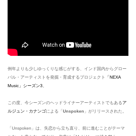
例年よりも少しゆっくりな感じがする、インド国内からグロー
バル・アーティストを発掘・育成するプロジェクト
「NEXA
Music」シーズン3
。
この度、今シーズンのヘッドライナーアーティストでもある
ア
ルジュン・カナンゴ
による「
Unspoken
」がリリースされた。
「Unspoken」は、失恋から立ち直り、前に進むことがテーマ