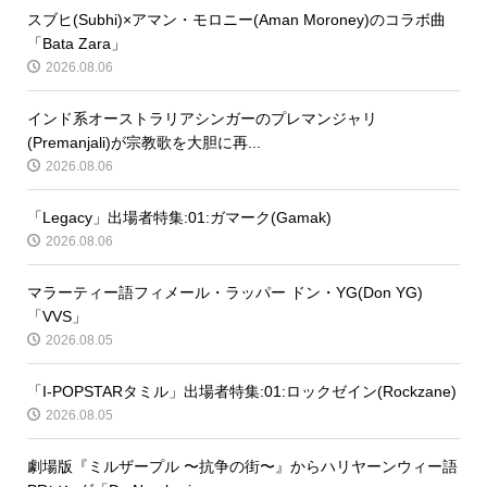
スブヒ(Subhi)×アマン・モロニー(Aman Moroney)のコラボ曲
「Bata Zara」
2026.08.06
インド系オーストラリアシンガーのプレマンジャリ
(Premanjali)が宗教歌を大胆に再...
2026.08.06
「Legacy」出場者特集:01:ガマーク(Gamak)
2026.08.06
マラーティー語フィメール・ラッパー ドン・YG(Don YG)
「VVS」
2026.08.05
「I-POPSTARタミル」出場者特集:01:ロックゼイン(Rockzane)
2026.08.05
劇場版『ミルザープル 〜抗争の街〜』からハリヤーンウィー語