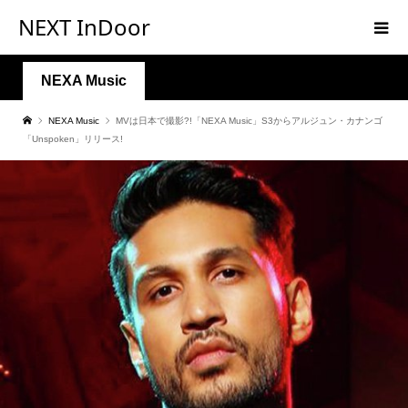
NEXT InDoor
NEXA Music
NEXA Music
MVは日本で撮影?!「NEXA Music」S3からアルジュン・カナンゴ
「Unspoken」リリース!