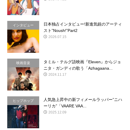
日本独占インタビュー!新進気鋭のアーティ
インタビュー
スト”Noush!”Part2
2026.07.15
タミル・テルグ語映画『Eleven』からジョ
映画音楽
ニタ・ガンディの歌う「Azhagaana...
2024.11.17
人気急上昇中の新フィメールラッパー”ニハ
ヒップホップ
ーリカ”「VAARE VAA...
2025.12.09