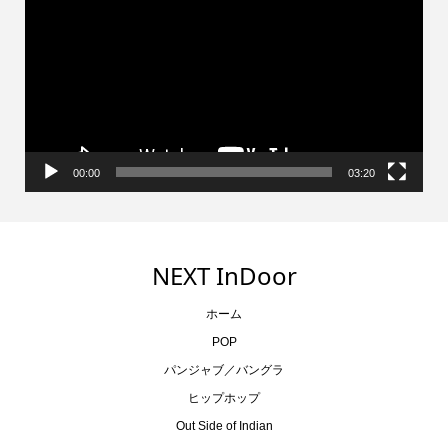
画
プ
レ
ー
ヤ
ー
00:00
03:20
NEXT InDoor
ホーム
POP
パンジャブ／バングラ
ヒップホップ
Out Side of Indian