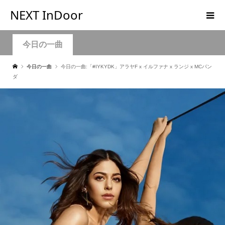
NEXT InDoor
今日の一曲
今日の一曲
今日の一曲:「#IYKYDK」アラヤF x イルファナ x ランジ x MCパン
ダ