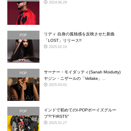
2024.06.29
リディ 自身の孤独感を反映させた新曲
POP
「LOST」リリース!!
2025.02.10
サーナー・モイダッティ(Sanah Moidutty)
POP
ヤジン・ニザールの「Vellake」...
2025.03.02
インドで初めてのI-POPボーイズグルー
POP
プ?!”FIRST5″
2025.01.27