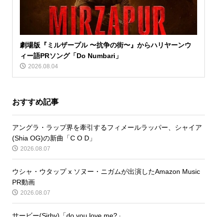
劇場版『ミルザープル 〜抗争の街〜』からハリヤーンウ
ィー語PRソング「Do Numbari」
2026.08.04
おすすめ記事
アングラ・ラップ界を牽引するフィメールラッパー、シャイア
(Shia OG)の新曲「C O D」
2026.08.07
ウシャ・ウタップ x ソヌー・ニガムが出演したAmazon Music
PR動画
2026.08.07
サービー(Sirby)「do you love me?」