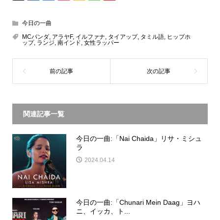
今日の一曲
MCパンダ
,
アラヤF
,
イルファナ
,
タイアップ
,
タミル語
,
ヒップホ
ップ
,
ランジ
,
南インド
,
女性ラッパー
関連記事一覧
今日の一曲:「Nai Chaida」リサ・ミシュ
ラ
2024.04.14
今日の一曲:「Chunari Mein Daag」ヨハ
ニ、イッカ、ト...