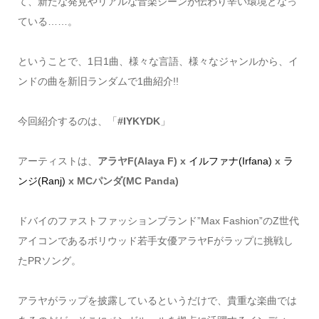
て、新たな発見やリアルな音楽シーンが伝わり辛い環境となっ
ている……。
ということで、1日1曲、様々な言語、様々なジャンルから、イ
ンドの曲を新旧ランダムで1曲紹介!!
今回紹介するのは、「
#IYKYDK
」
アーティストは、
アラヤF(Alaya F) x
イルファナ(Irfana)
x
ラ
ンジ(Ranj)
x MCパンダ(MC Panda)
ドバイのファストファッションブランド”Max Fashion”のZ世代
アイコンであるボリウッド若手女優アラヤFがラップに挑戦し
たPRソング。
アラヤがラップを披露しているというだけで、貴重な楽曲では