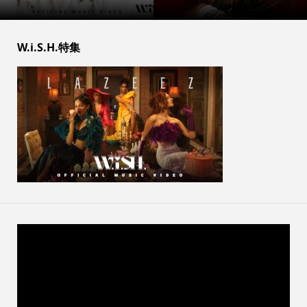
W.i.S.H.特集
動
画
プ
レ
ー
ヤ