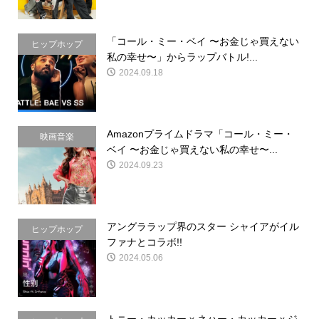
「コール・ミー・ベイ 〜お金じゃ買えない
ヒップホップ
私の幸せ〜」からラップバトル!...
2024.09.18
Amazonプライムドラマ「コール・ミー・
映画音楽
ベイ 〜お金じゃ買えない私の幸せ〜...
2024.09.23
アングララップ界のスター シャイアがイル
ヒップホップ
ファナとコラボ!!
2024.05.06
トニー・カッカー x ネハー・カッカー x ジ