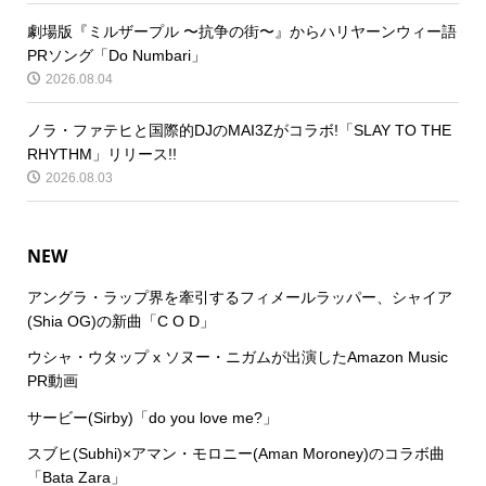
劇場版『ミルザープル 〜抗争の街〜』からハリヤーンウィー語
PRソング「Do Numbari」
2026.08.04
ノラ・ファテヒと国際的DJのMAI3Zがコラボ!「SLAY TO THE
RHYTHM」リリース!!
2026.08.03
NEW
アングラ・ラップ界を牽引するフィメールラッパー、シャイア
(Shia OG)の新曲「C O D」
ウシャ・ウタップ x ソヌー・ニガムが出演したAmazon Music
PR動画
サービー(Sirby)「do you love me?」
スブヒ(Subhi)×アマン・モロニー(Aman Moroney)のコラボ曲
「Bata Zara」