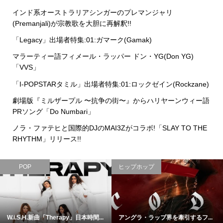
インド系オーストラリアシンガーのプレマンジャリ
(Premanjali)が宗教歌を大胆に再解釈!!
「Legacy」出場者特集:01:ガマーク(Gamak)
マラーティー語フィメール・ラッパー ドン・YG(Don YG)
「VVS」
「I-POPSTARタミル」出場者特集:01:ロックゼイン(Rockzane)
劇場版『ミルザープル 〜抗争の街〜』からハリヤーンウィー語
PRソング「Do Numbari」
ノラ・ファテヒと国際的DJのMAI3Zがコラボ!「SLAY TO THE
RHYTHM」リリース!!
POP
ヒップホップ
W.i.S.H.新曲「Therapy」日本時間...
アングラ・ラップ界を牽引するフ...