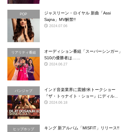
ジャスリーン・ロイヤル 新曲「Assi
POP
Sajna」MV解禁!!
2024.07.06
オーディション番組「スーパーシンガー」
リアリティ番組
S10の優勝者は……
2024.06.27
インド音楽業界に震撼!米トークショー
パンジャブ
『ザ・トゥナイト・ショー』にディル...
2024.06.18
キング 新アルバム「MISFIT」リリース!!
ヒップホップ