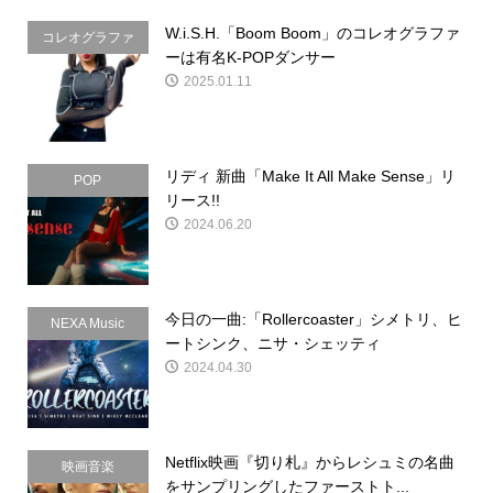
W.i.S.H.「Boom Boom」のコレオグラファ
コレオグラファ
ーは有名K-POPダンサー
ー
2025.01.11
リディ 新曲「Make It All Make Sense」リ
POP
リース!!
2024.06.20
今日の一曲:「Rollercoaster」シメトリ、ヒ
NEXA Music
ートシンク、ニサ・シェッティ
2024.04.30
Netflix映画『切り札』からレシュミの名曲
映画音楽
をサンプリングしたファーストト...