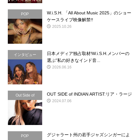
W.i.S.H. 「All About Music 2025」のショー
POP
ケースライブ映像解禁!!
2025.10.26
日本メディア独占取材!W.i.S.H.メンバーの
インタビュー
選ぶ”私の好きなインド音...
2026.06.16
OUT SIDE of INDIAN ARTIST:リア・ラージ
Out Side of
2024.07.06
Indian
グジャラート州の若手ジャズシンガーによ
POP