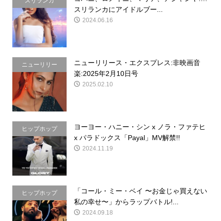
スリランカ
スリランカにアイドルブー...
2024.06.16
ニューリリース・エクスプレス:非映画音
ニューリリー
楽:2025年2月10日号
ス・エクスプレ
2025.02.10
ス
ヨーヨー・ハニー・シン x ノラ・ファテヒ
ヒップホップ
x パラドックス「Payal」MV解禁!!
2024.11.19
「コール・ミー・ベイ 〜お金じゃ買えない
ヒップホップ
私の幸せ〜」からラップバトル!...
2024.09.18