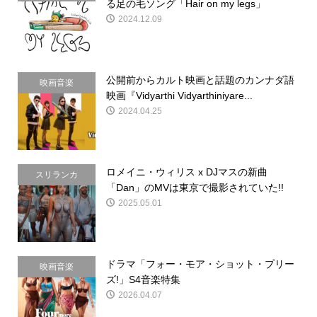
る足の毛ソング「Hair on my legs」
2024.12.09
公開前からカルト映画と話題のカンナダ語
映画音楽
映画『Vidyarthi Vidyarthiniyare...
2024.04.25
ロメイニ・ウィリス x DJマスの新曲
スリランカ
「Dan」のMVは東京で撮影されていた!!
2025.05.01
ドラマ「フォー・モア・ショット・プリー
映画音楽
ズ!」S4音楽特集
2026.04.07