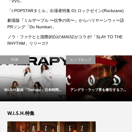
「VVS」
「I-POPSTARタミル」出場者特集:01:ロックゼイン(Rockzane)
劇場版『ミルザープル 〜抗争の街〜』からハリヤーンウィー語
PRソング「Do Numbari」
ノラ・ファテヒと国際的DJのMAI3Zがコラボ!「SLAY TO THE
RHYTHM」リリース!!
POP
ヒップホップ
W.i.S.H.新曲「Therapy」日本時間...
アングラ・ラップ界を牽引するフ...
W.i.S.H.特集