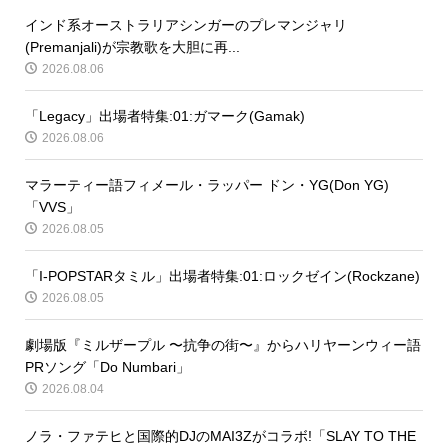
インド系オーストラリアシンガーのプレマンジャリ
(Premanjali)が宗教歌を大胆に再...
2026.08.06
「Legacy」出場者特集:01:ガマーク(Gamak)
2026.08.06
マラーティー語フィメール・ラッパー ドン・YG(Don YG)
「VVS」
2026.08.05
「I-POPSTARタミル」出場者特集:01:ロックゼイン(Rockzane)
2026.08.05
劇場版『ミルザープル 〜抗争の街〜』からハリヤーンウィー語
PRソング「Do Numbari」
2026.08.04
ノラ・ファテヒと国際的DJのMAI3Zがコラボ!「SLAY TO THE