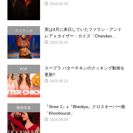
2024.04.28
実は4月に来日していたファラン・アンド
スリランカ
レア x カイザー・カイズ「Chandan...
2025.05.03
スープラ バターチキンのクッキング動画を
POP
更新!!
2025.06.23
『Stree 2』x『Bhediya』クロスオーバー曲
映画音楽
「Khoobsurat」
2024.08.09