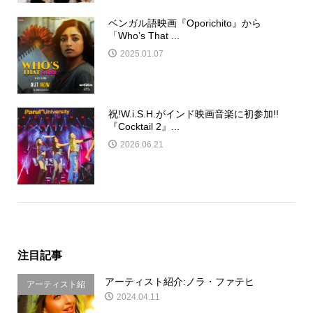
ベンガル語映画『Oporichito』から
「Who’s That ...
2025.01.07
祝!W.i.S.H.がインド映画音楽に初参加!!
『Cocktail 2』...
2026.06.21
注目記事
アーティスト紹介:ノラ・ファテヒ
アーティスト紹
2024.04.11
介