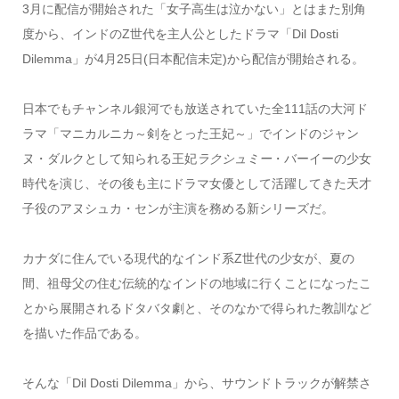
3月に配信が開始された「女子高生は泣かない」とはまた別角
度から、インドのZ世代を主人公としたドラマ「Dil Dosti
Dilemma」が4月25日(日本配信未定)から配信が開始される。
日本でもチャンネル銀河でも放送されていた全111話の大河ド
ラマ「マニカルニカ～剣をとった王妃～」でインドのジャン
ヌ・ダルクとして知られる王妃
ラクシュミー
・バーイーの少女
時代を演じ、その後も主にドラマ女優として活躍してきた天才
子役のアヌシュカ・センが主演を務める新シリーズだ。
カナダに住んでいる現代的なインド系Z世代の少女が、夏の
間、祖母父の住む伝統的なインドの地域に行くことになったこ
とから展開されるドタバタ劇と、そのなかで得られた教訓など
を描いた作品である。
そんな「Dil Dosti Dilemma」から、サウンドトラックが解禁さ