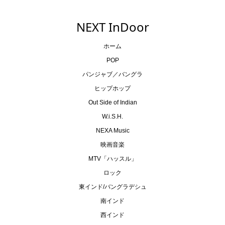
NEXT InDoor
ホーム
POP
パンジャブ／バングラ
ヒップホップ
Out Side of Indian
W.i.S.H.
NEXA Music
映画音楽
MTV「ハッスル」
ロック
東インド/バングラデシュ
南インド
西インド