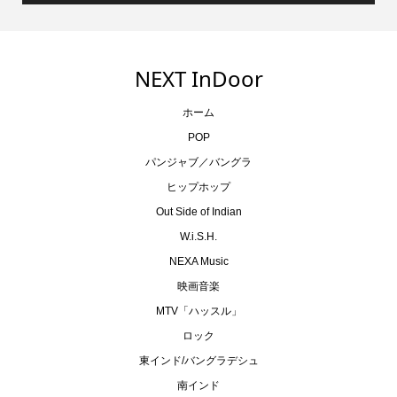
NEXT InDoor
ホーム
POP
パンジャブ／バングラ
ヒップホップ
Out Side of Indian
W.i.S.H.
NEXA Music
映画音楽
MTV「ハッスル」
ロック
東インド/バングラデシュ
南インド