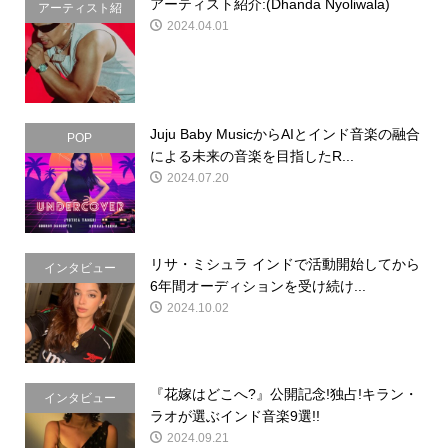
アーティスト紹介:(Dhanda Nyoliwala)
アーティスト紹
2024.04.01
介
Juju Baby MusicからAIとインド音楽の融合
POP
による未来の音楽を目指したR...
2024.07.20
リサ・ミシュラ インドで活動開始してから
インタビュー
6年間オーディションを受け続け...
2024.10.02
『花嫁はどこへ?』公開記念!独占!キラン・
インタビュー
ラオが選ぶインド音楽9選!!
2024.09.21