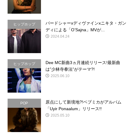
バードシャーxディヴァインxニキタ・ガン
ヒップホップ
ディによる「O’Sajna」MVが...
2024.04.24
Dee MC新曲3ヵ月連続リリース!最新曲
ヒップホップ
は”少林寺拳法”がテーマ?!
2025.06.10
原点にして新境地?!ベブミカがアルバム
POP
「Uyir Ponaalum」リリース!!
2025.05.10