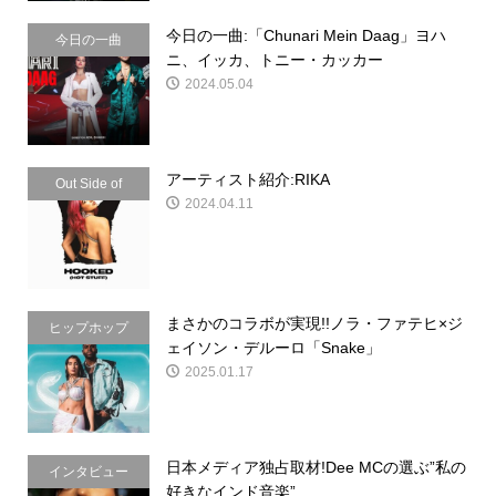
今日の一曲:「Chunari Mein Daag」ヨハ
今日の一曲
ニ、イッカ、トニー・カッカー
2024.05.04
アーティスト紹介:RIKA
Out Side of
2024.04.11
Indian
まさかのコラボが実現!!ノラ・ファテヒ×ジ
ヒップホップ
ェイソン・デルーロ「Snake」
2025.01.17
日本メディア独占取材!Dee MCの選ぶ”私の
インタビュー
好きなインド音楽”