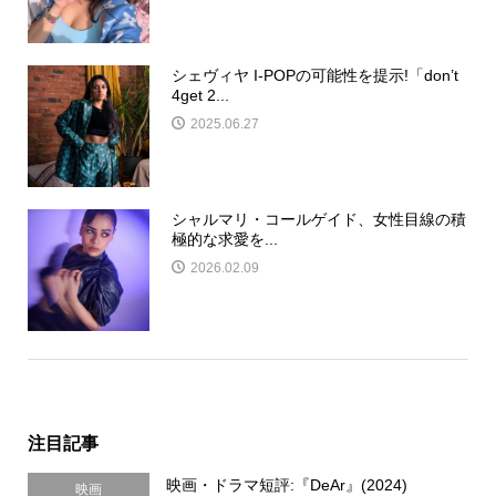
シェヴィヤ I-POPの可能性を提示!「don’t
4get 2...
2025.06.27
シャルマリ・コールゲイド、女性目線の積
極的な求愛を...
2026.02.09
注目記事
映画・ドラマ短評:『DeAr』(2024)
映画