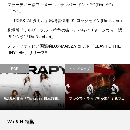
マラーティー語フィメール・ラッパー ドン・YG(Don YG)
「VVS」
「I-POPSTARタミル」出場者特集:01:ロックゼイン(Rockzane)
劇場版『ミルザープル 〜抗争の街〜』からハリヤーンウィー語
PRソング「Do Numbari」
ノラ・ファテヒと国際的DJのMAI3Zがコラボ!「SLAY TO THE
RHYTHM」リリース!!
POP
ヒップホップ
W.i.S.H.新曲「Therapy」日本時間...
アングラ・ラップ界を牽引するフ...
W.i.S.H.特集