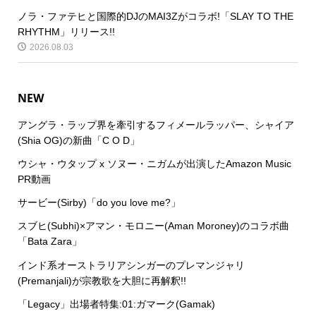
ノラ・ファテヒと国際的DJのMAI3Zがコラボ!「SLAY TO THE
RHYTHM」リリース!!
2026.08.03
NEW
アングラ・ラップ界を牽引するフィメールラッパー、シャイア
(Shia OG)の新曲「C O D」
ウシャ・ウタップ x ソヌー・ニガムが出演したAmazon Music
PR動画
サービー(Sirby)「do you love me?」
スブヒ(Subhi)×アマン・モロニー(Aman Moroney)のコラボ曲
「Bata Zara」
インド系オーストラリアシンガーのプレマンジャリ
(Premanjali)が宗教歌を大胆に再解釈!!
「Legacy」出場者特集:01:ガマーク(Gamak)