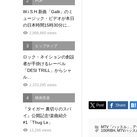
2
POP
W.i.S.H.新曲「Galti」のミ
ュージック・ビデオが本日
の日本時間15時30分に...
2,988,860 views
3
ヒップホップ
ロック・ネイションの創設
者が手掛けるレーベル
「DESI TRILL」からシャ
ル...
2,333,295 views
4
映画音楽
Post
Share
『タイガー 裏切りのスパ
イ』公開記念!楽曲紹介
#1「Thug Le」
MTV「ハッスル」
,
ア
13,266 views
100RBH
,
MTVハッス