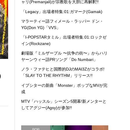
ャリ(Premanjali)が宗教歌を大胆に再解釈!!
「Legacy」出場者特集:01:ガマーク(Gamak)
マラーティー語フィメール・ラッパー ドン・
YG(Don YG)「VVS」
「I-POPSTARタミル」出場者特集:01:ロックゼ
イン(Rockzane)
劇場版『ミルザープル 〜抗争の街〜』からハリ
ヤーンウィー語PRソング「Do Numbari」
ノラ・ファテヒと国際的DJのMAI3Zがコラボ!
)
「SLAY TO THE RHYTHM」リリース!!
イプシターの新曲「Monster」ポップなMVが完
成
MTV「ハッスル」シーズン5開幕!新メンターと
してアグジー(Agsy)が参加!!
POP