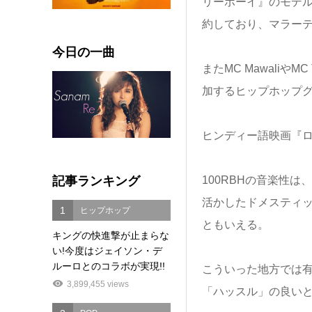
リーボーイ』のモデ
約しており、マラー
今日の一曲
またMC Mawaliや
加するヒップホップグル
ヒンディー語映画『ロ
記事ランキング
100RBHの音楽性
活かしたドメスティ
1
ヒップホップ
ともいえる。
キングの快進撃が止まらな
い!今度はジェイソン・デ
ルーロとのコラボが実現!!
こういった地方では
3,899,455 views
「ハッスル」の良い