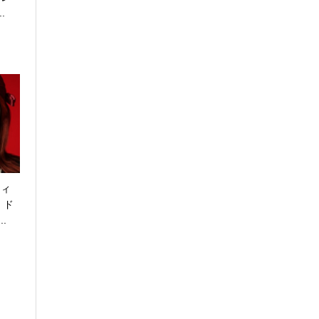
..
フィ
 ド
..