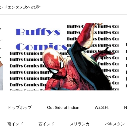
インドエンタメ次への扉"
ヒップホップ
Out Side of Indian
W.i.S.H.
N
南インド
西インド
スリランカ
パキスタン