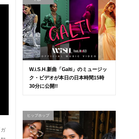
W.i.S.H.新曲「Galti」のミュージッ
ク・ビデオが本日の日本時間15時
30分に公開!!
ヒップホップ
『ガ