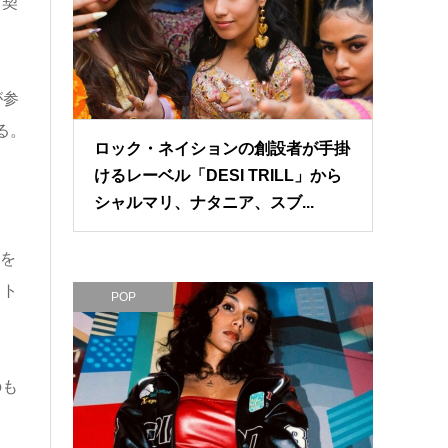
と契
が参
る。
ロック・ネイションの創設者が手掛
けるレーベル「DESI TRILL」から
シャルマリ、ナタニア、スブ...
性を
スト
POP
のも