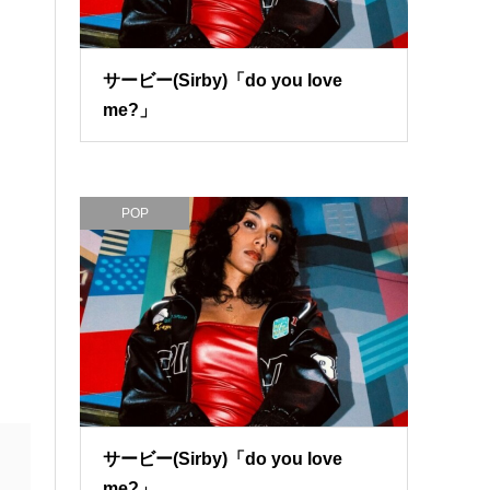
サービー(Sirby)「do you love
me?」
POP
サービー(Sirby)「do you love
me?」