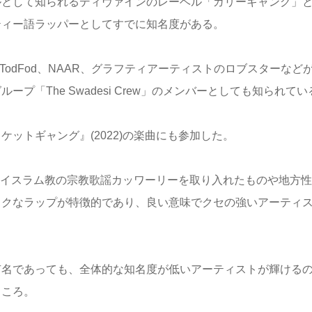
ルとして知られるディヴァインのレーベル「ガリーギャング」
ティー語ラッパーとしてすでに知名度がある。
MC TodFod、NAAR、グラフティアーティストのロブスターなど
ープ「The Swadesi Crew」のメンバーとしても知られてい
ケットギャング』(2022)の楽曲にも参加した。
は、イスラム教の宗教歌謡カッワーリーを取り入れたものや地方
ックなラップが特徴的であり、良い意味でクセの強いアーティ
有名であっても、全体的な知名度が低いアーティストが輝ける
ところ。