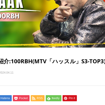
:100RBH(MTV「ハッスル」S3-TOP3
2024.04.11
Hatena
Pocket
RSS
feedly
Pin it