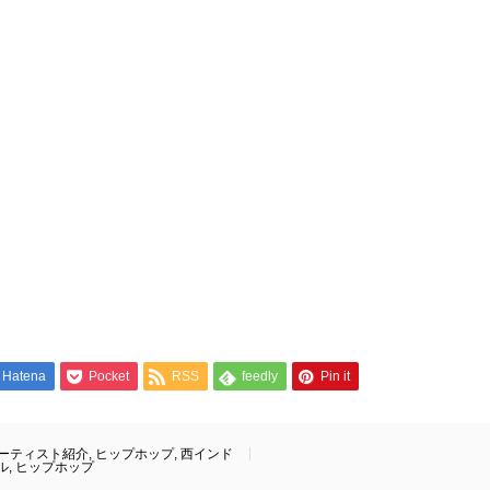
Hatena
Pocket
RSS
feedly
Pin it
ーティスト紹介
,
ヒップホップ
,
西インド
ル
,
ヒップホップ