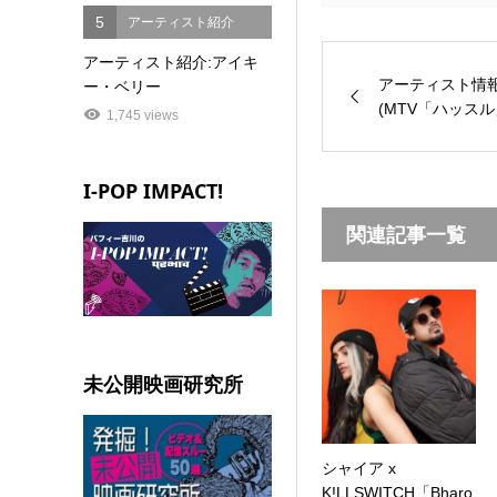
5
アーティスト紹介
アーティスト紹介:アイキ
アーティスト情報
ー・ベリー
(MTV「ハッスル
1,745 views
I-POP IMPACT!
関連記事一覧
未公開映画研究所
シャイア x
K!LLSWITCH「Bharo