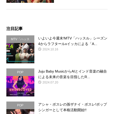
注目記事
いよいよ今週末!MTV「ハッスル」シーズン
MTV「ハッス
4からラフタールxイッカによる「A...
ル」
2024.10.16
Juju Baby MusicからAIとインド音楽の融合
POP
による未来の音楽を目指したR...
2024.07.20
アシャ・ボスレの孫ザナイ・ボスレ!ポップ
POP
シンガーとして本格活動開始!!