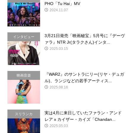
PHO「Tu Hai」MV
2024.11.07
3月21日発売「映画秘宝」5月号に『デーヴ
インタビュー
ァラ』NTR Jr(タラクさん)インタ...
2025.03.15
『WAR2』のサントラにリー(リヤ・デュガ
映画音楽
ル)、ランジなどの若手アーティス...
2025.08.16
実は4月に来日していたファラン・アンド
スリランカ
レア x カイザー・カイズ「Chandan...
2025.05.03