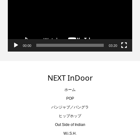
レ
ー
ヤ
ー
00:00
03:20
NEXT InDoor
ホーム
POP
パンジャブ／バングラ
ヒップホップ
Out Side of Indian
W.i.S.H.