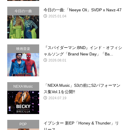
今日の一曲:「Neeye Oli」SVDP x Navz-47
今日の一曲
2025.01.04
『スパイダーマン:BND』インド・オフィシ
映画音楽
ャルソング「Brand New Day」「Ba...
2026.08.01
「NEXA Music」S3の前にS2パフォーマン
NEXA Music
ス集Vol.1を公開!!
2024.07.19
イプシター 新EP「Honey & Thunder」リ
POP
リース