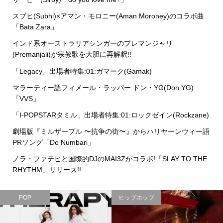
スブヒ(Subhi)×アマン・モロニー(Aman Moroney)のコラボ曲
「Bata Zara」
インド系オーストラリアシンガーのプレマンジャリ
(Premanjali)が宗教歌を大胆に再解釈!!
「Legacy」出場者特集:01:ガマーク(Gamak)
マラーティー語フィメール・ラッパー ドン・YG(Don YG)
「VVS」
「I-POPSTARタミル」出場者特集:01:ロックゼイン(Rockzane)
劇場版『ミルザープル 〜抗争の街〜』からハリヤーンウィー語
PRソング「Do Numbari」
ノラ・ファテヒと国際的DJのMAI3Zがコラボ!「SLAY TO THE
RHYTHM」リリース!!
POP
ヒップホップ