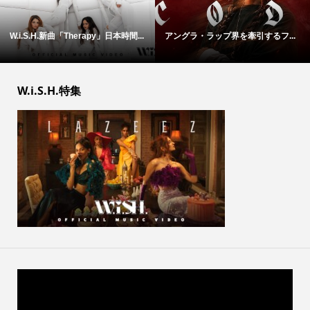
W.i.S.H.新曲「Therapy」日本時間...
アングラ・ラップ界を牽引するフ...
W.i.S.H.特集
動
画
プ