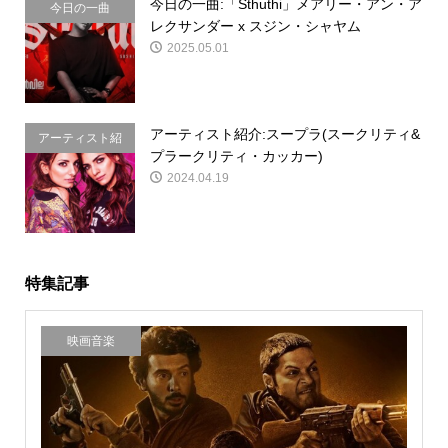
今日の一曲:「Sthuthi」メアリー・アン・ア
今日の一曲
レクサンダー x スジン・シャヤム
2025.05.01
アーティスト紹介:スープラ(スークリティ&
アーティスト紹
プラークリティ・カッカー)
介
2024.04.19
特集記事
映画音楽