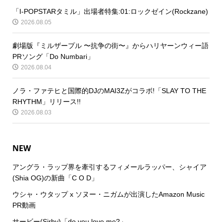
「I-POPSTARタミル」出場者特集:01:ロックゼイン(Rockzane)
2026.08.05
劇場版『ミルザープル 〜抗争の街〜』からハリヤーンウィー語
PRソング「Do Numbari」
2026.08.04
ノラ・ファテヒと国際的DJのMAI3Zがコラボ!「SLAY TO THE
RHYTHM」リリース!!
2026.08.03
NEW
アングラ・ラップ界を牽引するフィメールラッパー、シャイア
(Shia OG)の新曲「C O D」
ウシャ・ウタップ x ソヌー・ニガムが出演したAmazon Music
PR動画
サービー(Sirby)「do you love me?」