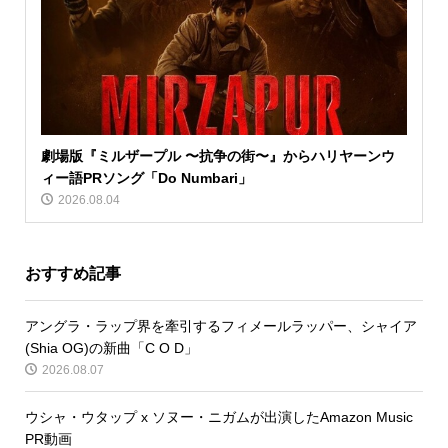
劇場版『ミルザープル 〜抗争の街〜』からハリヤーンウ
ィー語PRソング「Do Numbari」
2026.08.04
おすすめ記事
アングラ・ラップ界を牽引するフィメールラッパー、シャイア
(Shia OG)の新曲「C O D」
2026.08.07
ウシャ・ウタップ x ソヌー・ニガムが出演したAmazon Music
PR動画