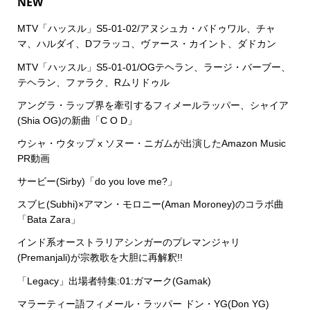
NEW
MTV「ハッスル」S5-01-02/アヌシュカ・バドゥワル、チャ
マ、ハルダイ、Dフラッコ、ヴァース・カイント、ダドカン
MTV「ハッスル」S5-01-01/OGテヘラン、ラージ・バーブー、
テヘラン、ファラク、Rムリドゥル
アングラ・ラップ界を牽引するフィメールラッパー、シャイア
(Shia OG)の新曲「C O D」
ウシャ・ウタップ x ソヌー・ニガムが出演したAmazon Music
PR動画
サービー(Sirby)「do you love me?」
スブヒ(Subhi)×アマン・モロニー(Aman Moroney)のコラボ曲
「Bata Zara」
インド系オーストラリアシンガーのプレマンジャリ
(Premanjali)が宗教歌を大胆に再解釈!!
「Legacy」出場者特集:01:ガマーク(Gamak)
マラーティー語フィメール・ラッパー ドン・YG(Don YG)