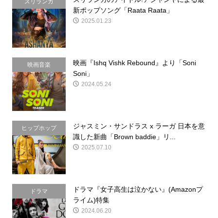
スリランカ
新ポップソング「Raata Raata」
2025.01.23
映画『Ishq Vishk Rebound』より「Soni
映画音楽
Soni」
2024.05.24
ジャスミン・サンドラス x ラーガ 日本を意
ヒップホップ
識した新曲「Brown baddie」リ...
2025.07.10
ドラマ『女子高生は泣かない』(Amazonプ
ドラマ
ライム)特集
2024.06.20