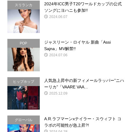
2024年ICC男子T20ワールドカップの公式
スリランカ
ソングにヨハニも参加!!
2024.06.07
ジャスリーン・ロイヤル 新曲「Assi
POP
Sajna」MV解禁!!
2024.07.06
人気急上昇中の新フィメールラッパー”ニハ
ヒップホップ
ーリカ”「VAARE VAA...
2025.12.09
A.R.ラフマーンxテイラー・スウィフト コ
グローバル
ラボの可能性が急上昇?!
2024.04.28