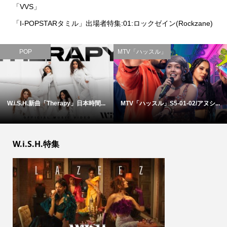
「VVS」
「I-POPSTARタミル」出場者特集:01:ロックゼイン(Rockzane)
POP
MTV「ハッスル」
W.i.S.H.新曲「Therapy」日本時間...
MTV「ハッスル」S5-01-02/アヌシ...
W.i.S.H.特集