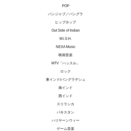
POP
パンジャブ／バングラ
ヒップホップ
Out Side of Indian
W.i.S.H.
NEXA Music
映画音楽
MTV「ハッスル」
ロック
東インド/バングラデシュ
南インド
西インド
スリランカ
パキスタン
ハリヤーンウィー
ゲーム音楽