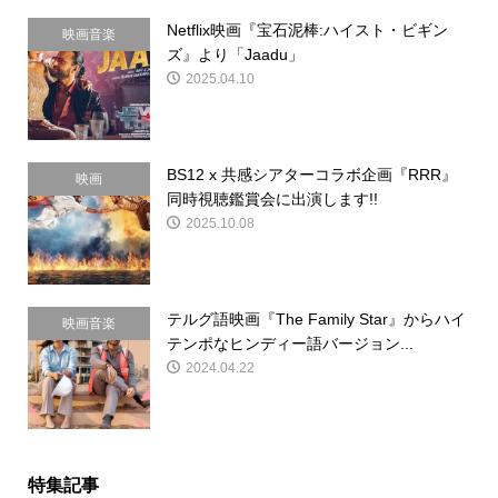
Netflix映画『宝石泥棒:ハイスト・ビギン
映画音楽
ズ』より「Jaadu」
2025.04.10
BS12 x 共感シアターコラボ企画『RRR』
映画
同時視聴鑑賞会に出演します!!
2025.10.08
テルグ語映画『The Family Star』からハイ
映画音楽
テンポなヒンディー語バージョン...
2024.04.22
特集記事