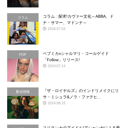
コラム : 探求!カヴァー文化～ABBA、ド
コラム
ナ・サマー、マドンナ～
2026.07.04
ベブミカxシャルマリ・コールゲイド
POP
「Follow」リリース!
2024.07.14
『ザ・ロイヤルズ』のインドリメイクにリ
配信情報
サ・ミシュラ&ノラ・ファテヒ...
2024.08.15
スリランカのアイドル!アシャンヤによる最