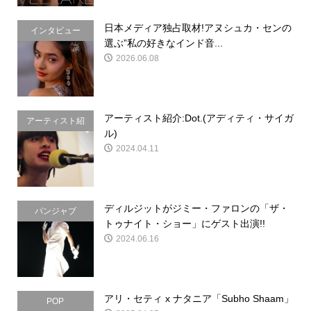
日本メディア独占取材!アヌシュカ・センの
インタビュー
選ぶ”私の好きなインド音...
2026.06.08
アーティスト紹介:Dot.(アディティ・サイガ
アーティスト紹
ル)
介
2024.04.11
ディルジットがジミー・ファロンの「ザ・
パンジャブ
トゥナイト・ショー」にゲスト出演!!
2024.06.16
アリ・セティ x ナタニア「Subho Shaam」
POP