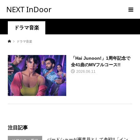
NEXT InDoor
ドラマ音楽
ドラマ音楽
「Hai Junoon!」1周年記念で
全41曲のMVフルコース!!
2026.06.11
注目記事
バードシャーが審査員として参戦!!「イン