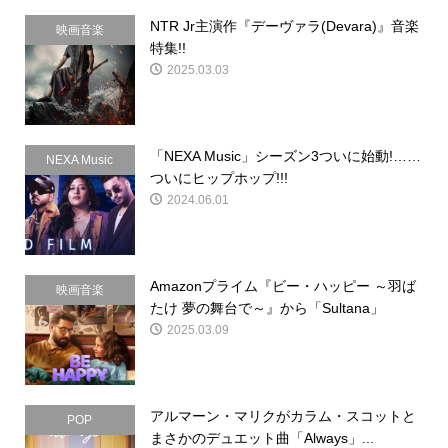
NTR Jr主演作『デーヴァラ(Devara)』音楽
映画音楽
特集!!
2025.03.03
「NEXA Music」シーズン3ついに始動!……
NEXA Music
ついにヒップホップ!!!
2024.06.01
Amazonプライム『ビー・ハッピー ～羽ば
映画音楽
たけ 夢の舞台で～』から「Sultana」
2025.03.09
アルマーン・マリクがカラム・スコットと
POP
まさかのデュエット曲「Always」...