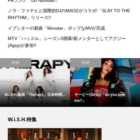
PRソング「Do Numbari」
ノラ・ファテヒと国際的DJのMAI3Zがコラボ!「SLAY TO THE
RHYTHM」リリース!!
イプシターの新曲「Monster」ポップなMVが完成
MTV「ハッスル」シーズン5開幕!新メンターとしてアグジー
(Agsy)が参加!!
POP
POP
W.i.S.H.新曲「Therapy」日本時間...
サービー(Sirby)「do you love
me?」
W.i.S.H.特集