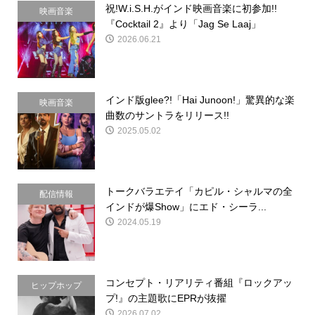
祝!W.i.S.H.がインド映画音楽に初参加!!
映画音楽
『Cocktail 2』より「Jag Se Laaj」
2026.06.21
インド版glee?!「Hai Junoon!」驚異的な楽
映画音楽
曲数のサントラをリリース!!
2025.05.02
トークバラエテイ「カピル・シャルマの全
配信情報
インドが爆Show」にエド・シーラ...
2024.05.19
コンセプト・リアリティ番組『ロックアッ
ヒップホップ
プ!』の主題歌にEPRが抜擢
2026.07.02