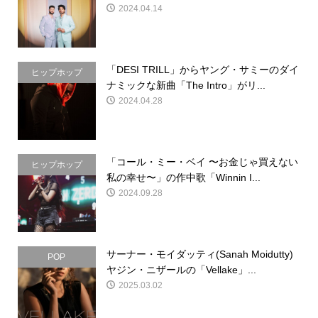
2024.04.14
「DESI TRILL」からヤング・サミーのダイ
ヒップホップ
ナミックな新曲「The Intro」がリ...
2024.04.28
「コール・ミー・ベイ 〜お金じゃ買えない
ヒップホップ
私の幸せ〜」の作中歌「Winnin I...
2024.09.28
サーナー・モイダッティ(Sanah Moidutty)
POP
ヤジン・ニザールの「Vellake」...
2025.03.02