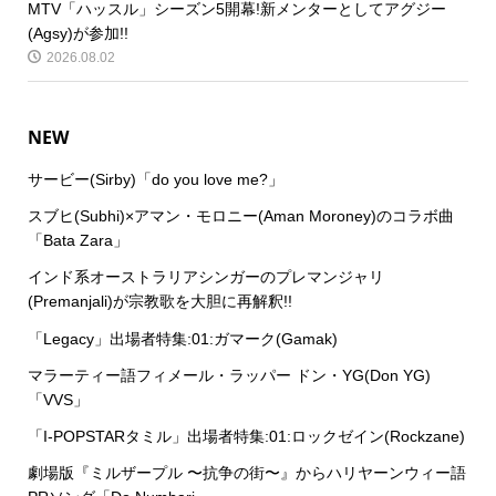
MTV「ハッスル」シーズン5開幕!新メンターとしてアグジー
(Agsy)が参加!!
2026.08.02
NEW
サービー(Sirby)「do you love me?」
スブヒ(Subhi)×アマン・モロニー(Aman Moroney)のコラボ曲
「Bata Zara」
インド系オーストラリアシンガーのプレマンジャリ
(Premanjali)が宗教歌を大胆に再解釈!!
「Legacy」出場者特集:01:ガマーク(Gamak)
マラーティー語フィメール・ラッパー ドン・YG(Don YG)
「VVS」
「I-POPSTARタミル」出場者特集:01:ロックゼイン(Rockzane)
劇場版『ミルザープル 〜抗争の街〜』からハリヤーンウィー語