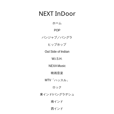
NEXT InDoor
ホーム
POP
パンジャブ／バングラ
ヒップホップ
Out Side of Indian
W.i.S.H.
NEXA Music
映画音楽
MTV「ハッスル」
ロック
東インド/バングラデシュ
南インド
西インド